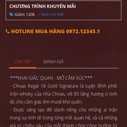
CHƯƠNG TRÌNH KHUYẾN MÃI
Giảm 120k
Xem chi tiết
HOTLINE MUA HÀNG 0972.12345.1
CHI TIẾT
ĐÁNH GIÁ
***KHAI GIÁC QUAN - MỞ CẢM XÚC***
- Chivas Regal 18 Gold Signature là tuyệt đỉnh phối
trộn whisky của nhà Chivas, với 85 tầng hương vị tinh
tế, cho cảm giác êm mượt khó quên.
- Được sáng tạo để dành riêng cho những ai trân
trọng sự tinh tế trong từng mối quan hệ, và cả những
giá trị chiều sâu của mỗi thành công cộng hưởng từ