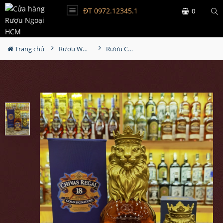
ĐT 0972.12345.1
0
Trang chủ
Rượu Whisky
Rượu Chivas 18YO Gold Lion (Sư Tử)