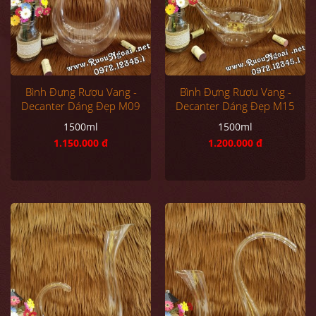
Bình Đựng Rượu Vang -
Bình Đựng Rượu Vang -
Decanter Dáng Đẹp M09
Decanter Dáng Đẹp M15
1500ml
1500ml
1.150.000 đ
1.200.000 đ