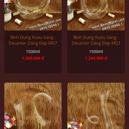
Bình Đựng Rượu Vang -
Bình Đựng Rượu Vang -
Decanter Dáng Đẹp M07
Decanter Dáng Đẹp M03
1500ml
1500ml
1.200.000 đ
1.200.000 đ