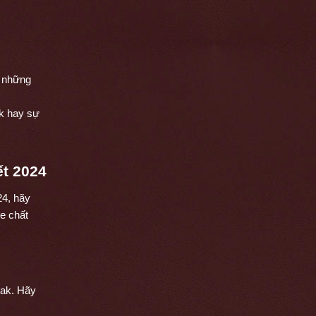
 những 
k hay sự 
t 2024
24, hãy 
 chất 
ak. Hãy 