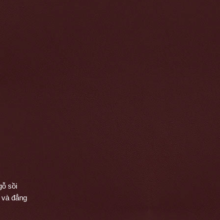
ỗ sồi 
 và đẳng 