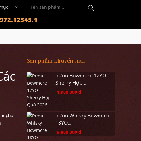
 mục
972.12345.1
Sản phẩm khuyến mãi
Các
Rượu Bowmore 12YO
Sherry Hộp...
1.900.000 đ
Rượu Whisky Bowmore
hám phá
18YO...
m
5.800.000 đ