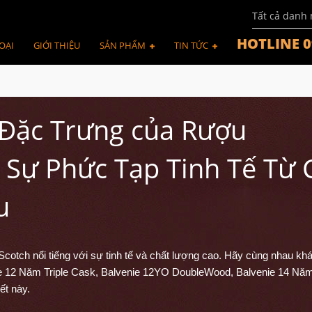
Tất cả danh
HOTLINE 0
OẠI
GIỚI THIỆU
SẢN PHẨM
TIN TỨC
Đặc Trưng của Rượu
 Sự Phức Tạp Tinh Tế Từ 
u
cotch nổi tiếng với sự tinh tế và chất lượng cao. Hãy cùng nhau k
nie 12 Năm Triple Cask, Balvenie 12YO DoubleWood, Balvenie 14 Nă
ết này.