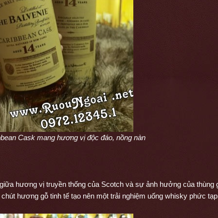
bbean Cask mang hương vị độc đáo, nồng nàn
giữa hương vị truyền thống của Scotch và sự ảnh hưởng của thùng g
chút hương gỗ tinh tế tạo nên một trải nghiệm uống whisky phức tạp