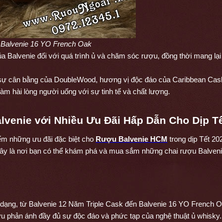
Balvenie 16 YO French Oak 
ủa Balvenie đối với quá trình ủ và chăm sóc rượu, đồng thời mang lại
, sự cân bằng của DoubleWood, hương vị độc đáo của Caribbean Cas
m hài lòng người uống với sự tinh tế và chất lượng.
venie với Nhiều Ưu Đãi Hấp Dẫn Cho Dịp Tế
m những ưu đãi đặc biệt cho 
Rượu Balvenie HCM
 trong dịp Tết 20
ây là nơi bạn có thể khám phá và mua sắm những chai rượu Balvenie
 dạng, từ Balvenie 12 Năm Triple Cask đến Balvenie 16 YO French O
u phản ánh đầy đủ sự độc đáo và phức tạp của nghệ thuật ủ whisky.