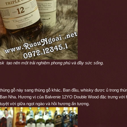
k  tạo nên một trải nghiệm phong phú và đầy sức sống.
thùng gỗ này sang thùng gỗ khác. Ban đầu, whisky được ủ trong thùn
 Ban Nha. Hương vị của Balvenie 12YO Double Wood đặc trưng với 
tuyệt vời giữa ngọt ngào và hồi hương ấn tượng.