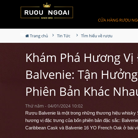
CỬA HÀNG RƯỢU NG
0
Giỏ hàng
Trang chủ
Tin Tức
TÌm hiểu về rượu
Khám Phá Hương Vị 
Balvenie: Tận Hưởng
Phiên Bản Khác Nha
Thứ năm - 04/01/2024 10:02
Rượu Balvenie là một trong những thương hiệu whisky S
hương vị đặc trưng của bốn phiên bản đặc sắc: Balve
Caribbean Cask và Balvenie 16 YO French Oak ở bài vi