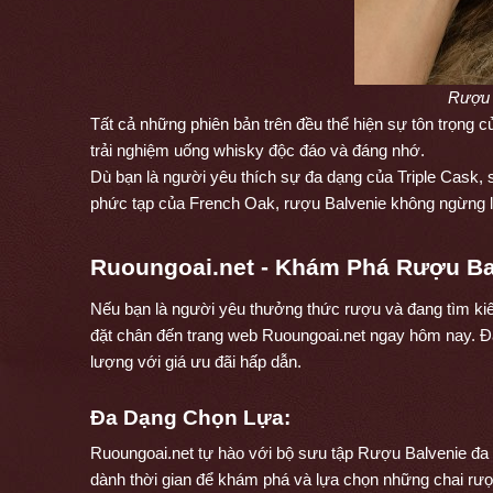
Rượu 
Tất cả những phiên bản trên đều thể hiện sự tôn trọng c
trải nghiệm uống whisky độc đáo và đáng nhớ.
Dù bạn là người yêu thích sự đa dạng của Triple Cask
phức tạp của French Oak, rượu Balvenie không ngừng là
Ruoungoai.net - Khám Phá Rượu Bal
Nếu bạn là người yêu thưởng thức rượu và đang tìm kiế
đặt chân đến trang web Ruoungoai.net ngay hôm nay. Đ
lượng với giá ưu đãi hấp dẫn.
Đa Dạng Chọn Lựa:
Ruoungoai.net tự hào với bộ sưu tập Rượu Balvenie đa
dành thời gian để khám phá và lựa chọn những chai rượ