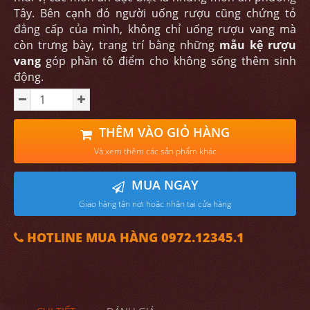
Tây. Bên cạnh đó người uống rượu cũng chứng tỏ
đẳng cấp của mình, không chỉ uống rượu vang mà
còn trưng bày, trang trí bằng những
mẫu kệ rượu
vang
góp phần tô điểm cho không sống thêm sinh
động.
THÊM VÀO GIỎ HÀNG
Và xem thêm các sản phẩm khác
MUA NGAY
Giao hàng tận nơi hoặc nhận tại cửa hàng
HOTLINE MUA HÀNG 0972.12345.1