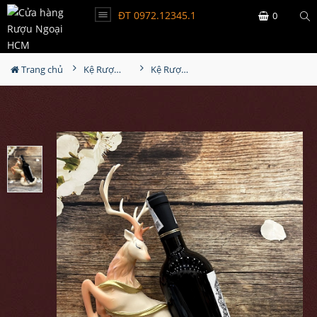
ĐT 0972.12345.1
0
Trang chủ
Kệ Rượu Siêu Đẹp
Kệ Rượu Con Hươu MS32