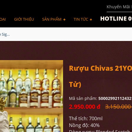
Khuyến Mãi 
HOTLINE 0
OẠI
GIỚI THIỆU
SẢN PHẨM
TIN TỨC
Rượu Chivas 21YO The Signature Blend Lion (Sư Tử)
Rượu Chivas 21YO 
Tử)
Mã sản phẩm:
50002992112432
2.950.000 đ
3.150.000
Thể tích: 700ml
Nồng độ: 40%