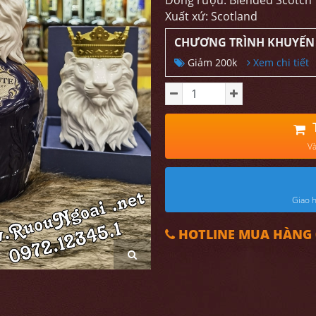
Dòng rượu: Blended Scotch
Xuất xứ: Scotland
CHƯƠNG TRÌNH KHUYẾN
Giảm 200k
Xem chi tiết
Và
Giao h
HOTLINE MUA HÀNG 0