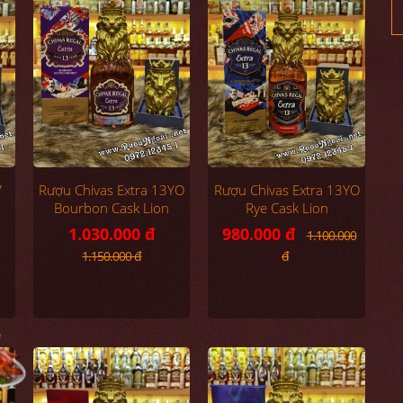
V
Rượu Chivas Extra 13YO
Rượu Chivas Extra 13YO
Bourbon Cask Lion
Rye Cask Lion
1.030.000 đ
980.000 đ
1.100.000
1.150.000 đ
đ