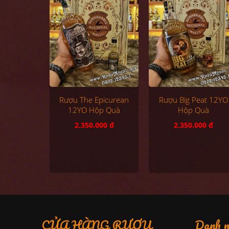
Rượu The Epicurean
Rượu Big Peat 12YO
12YO Hộp Quà
Hộp Quà
2.350.000 đ
2.350.000 đ
CỬA HÀNG RƯỢU
Danh m