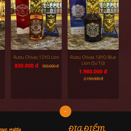
Rượu Chivas 12YO Lion
Rượu Chivas 18YO Blue
Lion (Sư Tử)
830.000 đ
950.000 đ
1.980.000 đ
2.150.000 đ
ục rượu
ĐỊA ĐIỂM