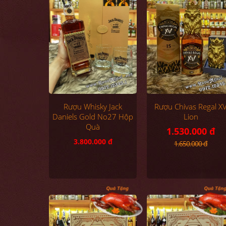
Rượu Whisky Jack
Rượu Chivas Regal X
Daniels Gold No27 Hộp
Lion
Quà
1.530.000 đ
3.800.000 đ
1.650.000 đ