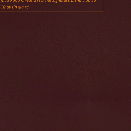
mua Rượu Chivas 21YO The Signature Blend Lion Sư
Tử uy tín giá rẻ