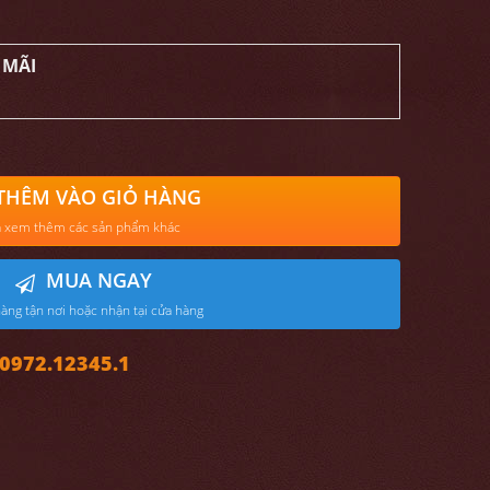
 MÃI
THÊM VÀO GIỎ HÀNG
 xem thêm các sản phẩm khác
MUA NGAY
àng tận nơi hoặc nhận tại cửa hàng
972.12345.1