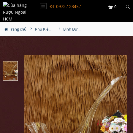
ĐT 0972.12345.1
0
Trang chủ
Phụ Kiện Rượu
Bình Đựng Rượu Vang - Decanter Dáng Đẹp M11