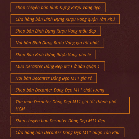
Shop chuyên bán Bình Đựng Rượu Vang đẹp
Cửa hàng bán Bình Đựng Rượu Vang quận Tân Phú
Shop bán Bình Đựng Rượu Vang mẫu đẹp
Nơi bán Bình Đựng Rượu Vang giá tốt nhất
Shop Bán Bình Đựng Rượu Vang pha lê
Mua Decanter Dáng Đẹp M11 ở đâu quận 1
Nơi bán Decanter Dáng Đẹp M11 giá rẻ
Shop bán Decanter Dáng Đẹp M11 chất lượng
Tìm mua Decanter Dáng Đẹp M11 giá tốt thành phố
HCM
Shop chuyên bán Decanter Dáng Đẹp M11 đẹp
Cửa hàng bán Decanter Dáng Đẹp M11 quận Tân Phú