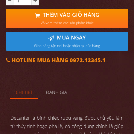
THÊM VÀO GIỎ HÀNG
Và xem thêm các sản phẩm khác
MUA NGAY
Giao hàng tận nơi hoặc nhận tại cửa hàng
HOTLINE MUA HÀNG 0972.12345.1
CHI TIẾT
ĐÁNH GIÁ
Decanter là bình chiếc rượu vang, được chủ yếu làm
từ thủy tinh hoặc pha lê, có công dụng chính là giúp