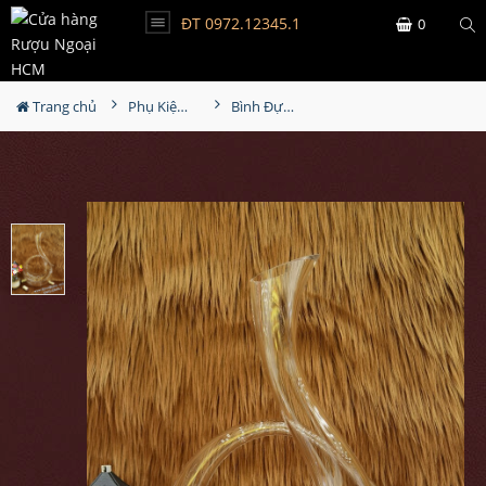
ĐT 0972.12345.1
0
Trang chủ
Phụ Kiện Rượu
Bình Đựng Rượu Vang - Decanter Dáng Đẹp M05