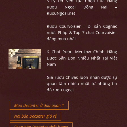
5 Lý Do Nên Lựa Chọn Cửa Hàng
Rượu Ngoại Đồng Nai –
RuouNgoai.net
Rượu Courvoisier – Di sản Cognac
nước Pháp & Top 7 chai Courvoisier
đáng mua nhất
6 Chai Rượu Meukow Chính Hãng
Được Săn Đón Nhiều Nhất Tại Việt
Nam
Giá rượu Chivas luôn nhận được sự
quan tâm nhiều nhất từ những tín
đồ rượu ngoại
Mua Decanter ở đâu quận 1
Nơi bán Decanter giá rẻ
Shop bán Decanter chất lượng