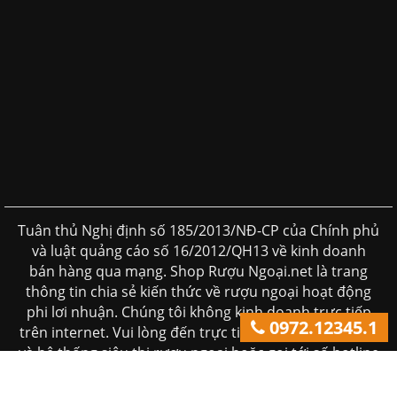
Tuân thủ Nghị định số 185/2013/NĐ-CP của Chính phủ
và luật quảng cáo số 16/2012/QH13 về kinh doanh
bán hàng qua mạng. Shop Rượu Ngoại.net là trang
thông tin chia sẻ kiến thức về rượu ngoại hoạt động
phi lơi nhuận. Chúng tôi không kinh doanh trực tiếp
0972.12345.1
trên internet. Vui lòng đến trực tiếp đến các cửa hàng
và hệ thống siêu thị rượu ngoại hoặc gọi tới số hotline
để được tư vấn. ( giá trên website chỉ mang tính chất
tham khảo)