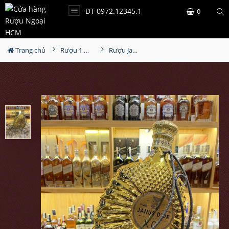
ĐT 0972.12345.1
0
Trang chủ
Rượu 1,5L-2L-3L-4,5L
Rượu Janu's XO Gold 3000ml