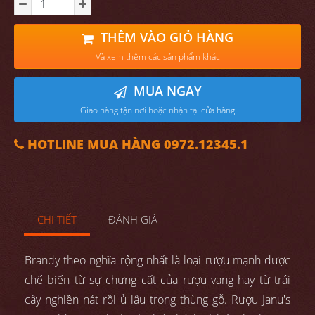
THÊM VÀO GIỎ HÀNG
Và xem thêm các sản phẩm khác
MUA NGAY
Giao hàng tận nơi hoặc nhận tại cửa hàng
HOTLINE MUA HÀNG 0972.12345.1
CHI TIẾT
ĐÁNH GIÁ
Brandy theo nghĩa rộng nhất là loại rượu mạnh được
chế biến từ sự chưng cất của rượu vang hay từ trái
cây nghiền nát rồi ủ lâu trong thùng gỗ.
Rượu Janu's