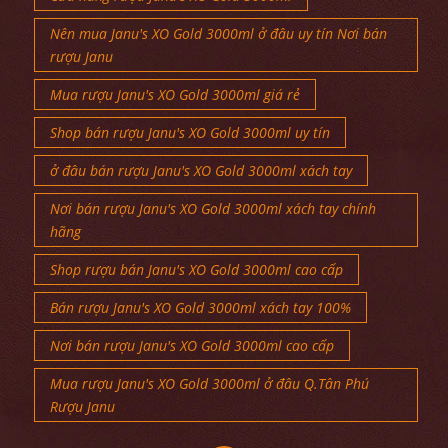
Nên mua Janu's XO Gold 3000ml ở đâu uy tín Nơi bán
rượu Janu
Mua rượu Janu's XO Gold 3000ml giá rẻ
Shop bán rượu Janu's XO Gold 3000ml uy tín
ở đâu bán rượu Janu's XO Gold 3000ml xách tay
Nơi bán rượu Janu's XO Gold 3000ml xách tay chính
hãng
Shop rượu bán Janu's XO Gold 3000ml cao cấp
Bán rượu Janu's XO Gold 3000ml xách tay 100%
Nơi bán rượu Janu's XO Gold 3000ml cao cấp
Mua rượu Janu's XO Gold 3000ml ở đâu Q.Tân Phú
Rượu Janu