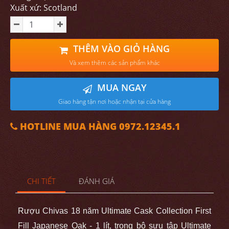
Xuất xứ: Scotland
THÊM VÀO GIỎ HÀNG
Và xem thêm các sản phẩm khác
MUA NGAY
Giao hàng tận nơi hoặc nhận tại cửa hàng
HOTLINE MUA HÀNG 0972.12345.1
CHI TIẾT
ĐÁNH GIÁ
Rượu Chivas 18 năm Ultimate Cask Collection First
Fill Japanese Oak - 1 lít, trong bộ sưu tập Ultimate