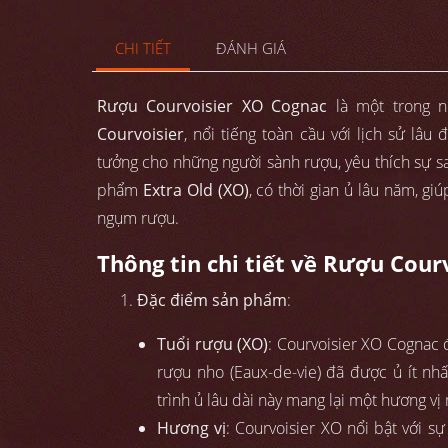
CHI TIẾT
ĐÁNH GIÁ
Rượu Courvoisier XO Cognac
là một trong 
Courvoisier
, nổi tiếng toàn cầu với lịch sử lâu 
tưởng cho những người sành rượu, yêu thích sự san
phẩm
Extra Old (XO)
, có thời gian ủ lâu năm, g
ngụm rượu.
Thông tin chi tiết về Rượu Cour
Đặc điểm sản phẩm
:
Tuổi rượu (XO)
: Courvoisier XO Cognac
rượu nho (Eaux-de-vie) đã được ủ ít nhấ
trình ủ lâu dài này mang lại một hương 
Hương vị
: Courvoisier XO nổi bật với sự