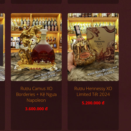
Rượu Camus XO
Rượu Hennessy XO
Borderies + Kệ Ngựa
Limited Tết 2024
Napoleon
5.200.000 đ
3.600.000 đ