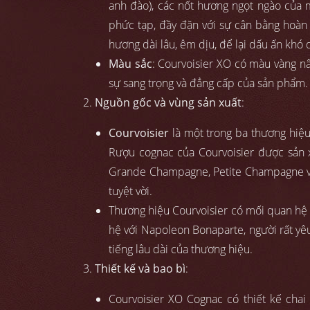
anh đào), các nốt hương ngọt ngào của m
phức tạp, đầy đặn với sự cân bằng hoàn 
hương dài lâu, êm dịu, để lại dấu ấn khó 
Màu sắc
: Courvoisier XO có màu vàng nâ
sự sang trọng và đẳng cấp của sản phẩm.
Nguồn gốc và vùng sản xuất
:
Courvoisier
là một trong ba thương hiệu
Rượu cognac của Courvoisier được sản x
Grande Champagne, Petite Champagne và 
tuyệt vời.
Thương hiệu Courvoisier có mối quan hệ đ
hệ với Napoleon Bonaparte, người rất yê
tiếng lâu dài của thương hiệu.
Thiết kế và bao bì
:
Courvoisier XO Cognac có thiết kế chai