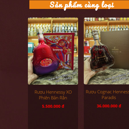
Sản phẩm cùng loại
Rượu Cognac Hennes
Rượu Hennessy XO
Paradis
Phiên Bản Rắn
36.000.000 đ
5.500.000 đ