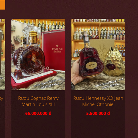
sy
Rượu Cognac Remy
Rượu Hennessy XO Jean
Martin Louis XIII
Michel Othoniel
65.000.000 đ
5.500.000 đ