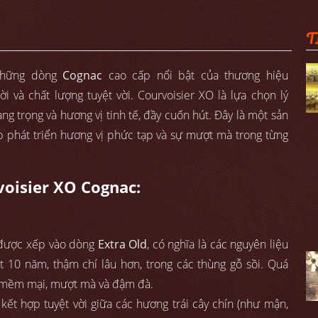
T
những dòng
Cognac
cao cấp nổi bật của thương hiệu
đời và chất lượng tuyệt vời. Courvoisier XO là lựa chọn lý
g trọng và hương vị tinh tế, đầy cuốn hút. Đây là một sản
iúp phát triển hương vị phức tạp và sự mượt mà trong từng
voisier XO Cognac:
 được xếp vào dòng
Extra Old
, có nghĩa là các nguyên liệu
t 10 năm, thậm chí lâu hơn, trong các thùng gỗ sồi. Quá
vị mềm mại, mượt mà và đậm đà.
 kết hợp tuyệt vời giữa các hương trái cây chín (như mận,