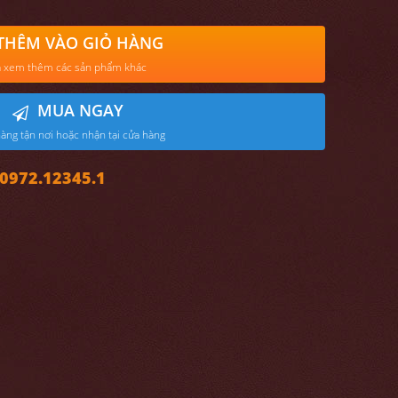
THÊM VÀO GIỎ HÀNG
 xem thêm các sản phẩm khác
MUA NGAY
àng tận nơi hoặc nhận tại cửa hàng
972.12345.1