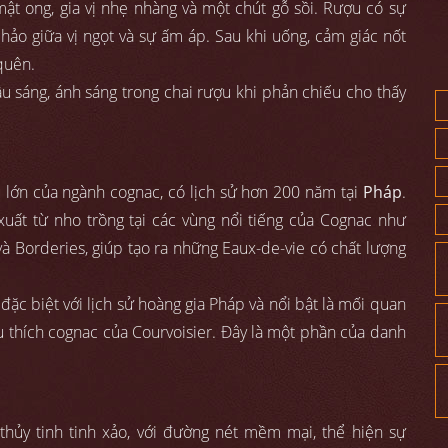
ật ong, gia vị nhẹ nhàng và một chút gỗ sồi. Rượu có sự
hảo giữa vị ngọt và sự ấm áp. Sau khi uống, cảm giác nốt
quên.
u sáng, ánh sáng trong chai rượu khi phản chiếu cho thấy
 lớn của ngành cognac, có lịch sử hơn 200 năm tại
Pháp
.
uất từ nho trồng tại các vùng nổi tiếng của Cognac như
Borderies, giúp tạo ra những Eaux-de-vie có chất lượng
ặc biệt với lịch sử hoàng gia Pháp và nổi bật là mối quan
u thích cognac của Courvoisier. Đây là một phần của danh
 thủy tinh tinh xảo, với đường nét mềm mại, thể hiện sự