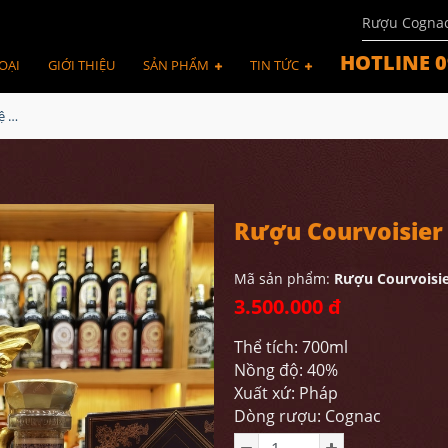
Rượu Cogna
HOTLINE 0
OẠI
GIỚI THIỆU
SẢN PHẨM
TIN TỨC
Rượu Courvoisier XO + Kệ Ngựa Napoleon
Rượu Courvoisier
Mã sản phẩm:
Rượu Courvoisi
3.500.000 đ
Thể tích: 700ml
Nồng độ: 40%
Xuất xứ: Pháp
Dòng rượu: Cognac