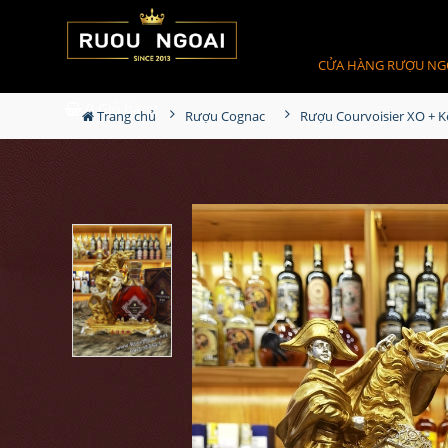
CỬA HÀNG RƯỢU NG
0
Giỏ hàng
Trang chủ
Rượu Cognac