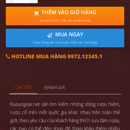
THÊM VÀO GIỎ HÀNG
Và xem thêm các sản phẩm khác
MUA NGAY
Giao hàng tận nơi hoặc nhận tại cửa hàng
HOTLINE MUA HÀNG 0972.12345.1
CHI TIẾT
ĐÁNH GIÁ
Ruoungoai.net săn tìm kiếm những dòng rượu hiếm,
rượu cổ trên mỗi quốc gia khác nhau trên toàn thế
giới, theo yêu cầu của khách hàng thích sưu tầm rượu,
các bạn có thể đến shop để tham khảo thêm nhiều