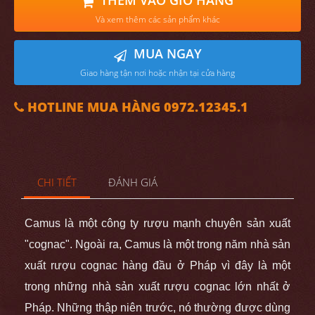
THÊM VÀO GIỎ HÀNG
Và xem thêm các sản phẩm khác
MUA NGAY
Giao hàng tận nơi hoặc nhận tại cửa hàng
HOTLINE MUA HÀNG 0972.12345.1
CHI TIẾT
ĐÁNH GIÁ
Camu
s là một công ty rượu mạnh chuyên sản xuất
"cognac". Ngoài ra, Camus là một trong năm nhà sản
xuất rượu cognac hàng đầu ở Pháp vì đây là một
trong những nhà sản xuất rượu cognac lớn nhất ở
Pháp. Những thập niên trước, nó thường được dùng