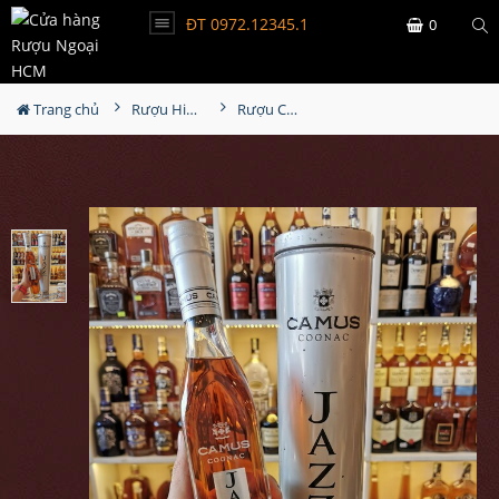
ĐT 0972.12345.1
0
Trang chủ
Rượu Hiếm - Cũ
Rượu Camus Jazz 350ml