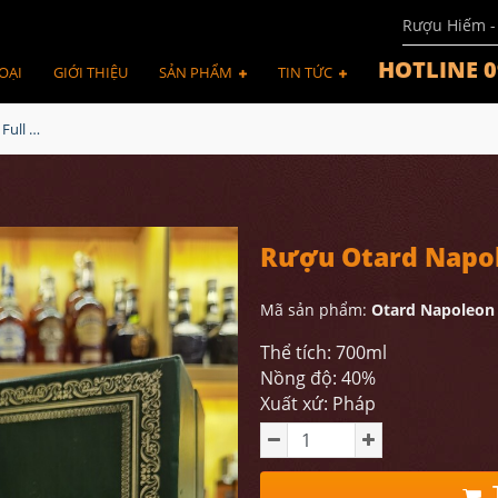
Rượu Hiếm -
HOTLINE 0
OẠI
GIỚI THIỆU
SẢN PHẨM
TIN TỨC
Rượu Otard Napoleon Full Box 1980
Rượu Otard Napol
Mã sản phẩm:
Otard Napoleon 
Thể tích: 700ml
Nồng độ: 40%
Xuất xứ: Pháp