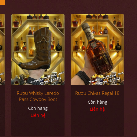
Rượu Whisky Laredo
Rượu Chivas Regal 18
Pass Cowboy Boot
Còn hàng
Còn hàng
Liên hệ
Liên hệ