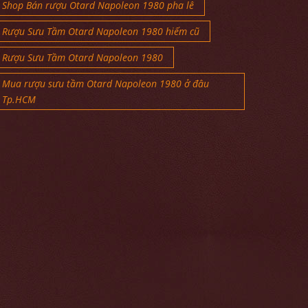
Shop Bán rượu Otard Napoleon 1980 pha lê
Rượu Sưu Tầm Otard Napoleon 1980 hiếm cũ
Rượu Sưu Tầm Otard Napoleon 1980
Mua rượu sưu tầm Otard Napoleon 1980 ở đâu
Tp.HCM