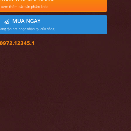
 xem thêm các sản phẩm khác
MUA NGAY
àng tận nơi hoặc nhận tại cửa hàng
972.12345.1