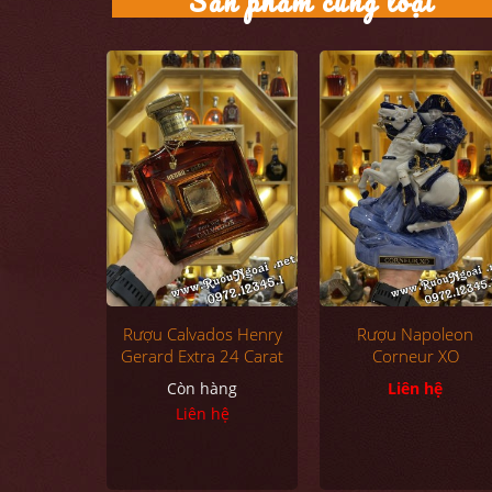
Sản phẩm cùng loại
Rượu Calvados Henry
Rượu Napoleon
Gerard Extra 24 Carat
Corneur XO
Còn hàng
Liên hệ
Liên hệ