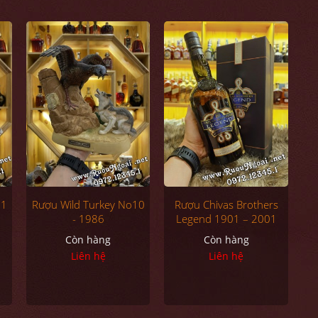
11
Rượu Wild Turkey No10
Rượu Chivas Brothers
- 1986
Legend 1901 – 2001
Còn hàng
Còn hàng
Liên hệ
Liên hệ