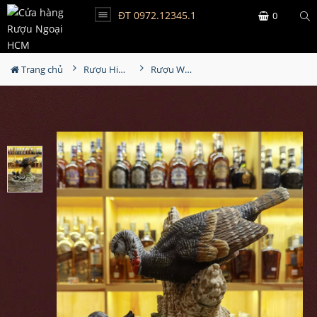
ĐT 0972.12345.1
0
Trang chủ
Rượu Hiếm - Cũ
Rượu Wild Turkey No12 - 1986