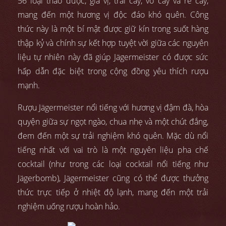
56 loại thảo dược, gia vị, trái cây, vỏ cây và rễ cây,
mang đến một hương vị độc đáo khó quên. Công
thức này là một bí mật được giữ kín trong suốt hàng
thập kỷ và chính sự kết hợp tuyệt vời giữa các nguyên
liệu tự nhiên này đã giúp Jägermeister có được sức
hấp dẫn đặc biệt trong cộng đồng yêu thích rượu
mạnh.
Rượu Jägermeister nổi tiếng với hương vị đậm đà, hòa
quyện giữa sự ngọt ngào, chua nhẹ và một chút đắng,
đem đến một sự trải nghiệm khó quên. Mặc dù nổi
tiếng nhất với vai trò là một nguyên liệu pha chế
cocktail (như trong các loại cocktail nổi tiếng như
Jägerbomb), Jägermeister cũng có thể được thưởng
thức trực tiếp ở nhiệt độ lạnh, mang đến một trải
nghiệm uống rượu hoàn hảo.