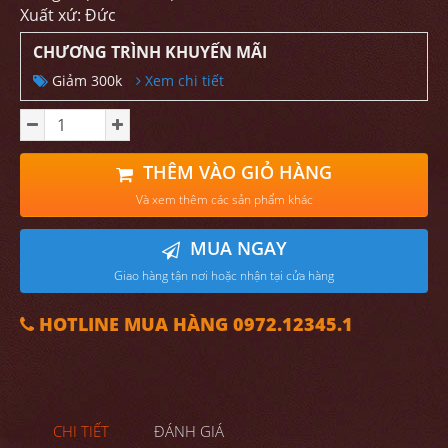
Xuất xứ: Đức
CHƯƠNG TRÌNH KHUYẾN MÃI
Giảm 300k
Xem chi tiết
THÊM VÀO GIỎ HÀNG
Và xem thêm các sản phẩm khác
MUA NGAY
Giao hàng tận nơi hoặc nhận tại cửa hàng
HOTLINE MUA HÀNG 0972.12345.1
CHI TIẾT
ĐÁNH GIÁ