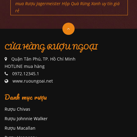
mua Rượu Jagermeister Hộp Quà Rừng Xanh uy tín giá
rẻ
CỬA HÀNG RƯỢU NGOẠI
Quận Tân Phú, TP. Hồ Chí Minh
HOTLINE mua hàng
0972.12345.1
www.ruoungoai.net
Danh mục rượu
Rượu Chivas
Rượu Johnnie Walker
Rượu Macallan