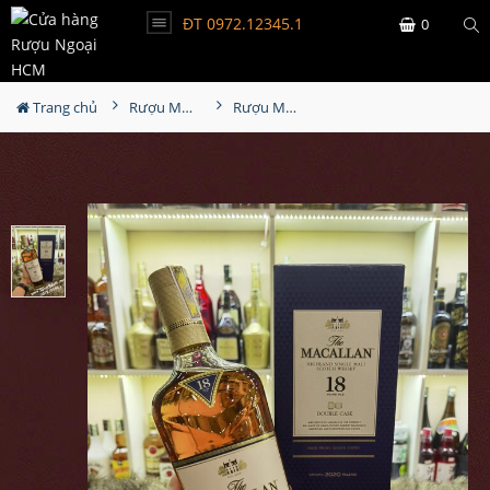
ĐT 0972.12345.1
0
Trang chủ
Rượu Macallan
Rượu Macallan 18 Double Cask