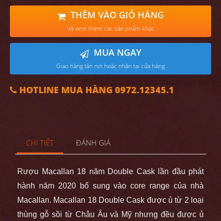
THÊM VÀO GIỎ HÀNG
Và xem thêm các sản phẩm khác
MUA NGAY
Giao hàng tận nơi hoặc nhận tại cửa hàng
HOTLINE MUA HÀNG 0972.12345.1
CHI TIẾT
ĐÁNH GIÁ
Rượu Macallan 18 năm Double Cask lần đầu phát
hành năm 2020 bổ sung vào core range của nhà
Macallan. Macallan 18 Double Cask được ủ từ 2 loại
thùng gỗ sồi từ Châu Âu và Mỹ nhưng đều được ủ