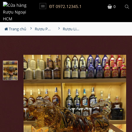
ĐT 0972.12345.1
0
Trang chủ
Rượu Phong Thủy
Rượu Linh Vật Con Hổ Vảy Vàng 2022