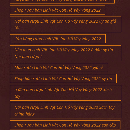
Shop rượu bán Linh Vật Con Hổ Vảy Vàng 2022
Nơi bán rượu Linh Vật Con Hổ Vảy Vàng 2022 uy tín giá
tốt
Cửa hàng rượu Linh Vật Con Hổ Vảy Vàng 2022
Nên mua Linh Vật Con Hổ Vảy Vàng 2022 ở đâu uy tín
Nơi bán rượu L
Mua rượu Linh Vật Con Hổ Vảy Vàng 2022 giá rẻ
Shop bán rượu Linh Vật Con Hổ Vảy Vàng 2022 uy tín
ở đâu bán rượu Linh Vật Con Hổ Vảy Vàng 2022 xách
tay
Nơi bán rượu Linh Vật Con Hổ Vảy Vàng 2022 xách tay
chính hãng
Shop rượu bán Linh Vật Con Hổ Vảy Vàng 2022 cao cấp