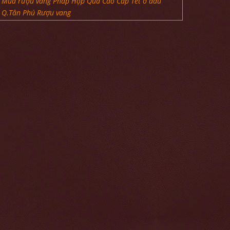
Mua rượu vang Pháp Hộp Quà Cao Cấp Tết ở đâu
Q.Tân Phú Rượu vang