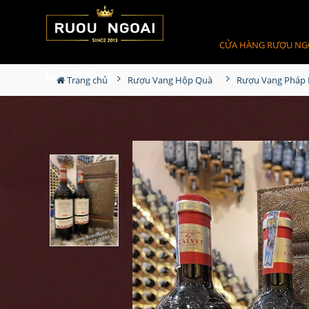
CỬA HÀNG RƯỢU NG
0
Giỏ hàng
Trang chủ
Rượu Vang Hộp Quà