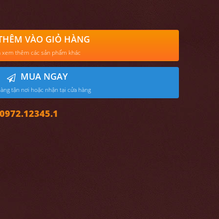
THÊM VÀO GIỎ HÀNG
 xem thêm các sản phẩm khác
MUA NGAY
àng tận nơi hoặc nhận tại cửa hàng
972.12345.1