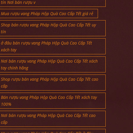
tín Nơi bán rượu v
Mua rượu vang Pháp Hộp Quà Cao Cấp Tết giá rẻ
Shop bán rượu vang Pháp Hộp Quà Cao Cấp Tết uy
tín
ở đâu bán rượu vang Pháp Hộp Quà Cao Cấp Tết
xách tay
Nơi bán rượu vang Pháp Hộp Quà Cao Cấp Tết xách
tay chính hãng
Shop rượu bán vang Pháp Hộp Quà Cao Cấp Tết cao
cấp
Bán rượu vang Pháp Hộp Quà Cao Cấp Tết xách tay
100%
Nơi bán rượu vang Pháp Hộp Quà Cao Cấp Tết cao
cấp