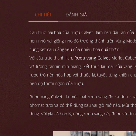
CHI TIẾT
ĐÁNH GIÁ
Cấu trúc hài hòa của rượu Calvet làm nên dấu ấn của 
hơn nhờ hai giống nho đỏ trưởng thành trên vùng Medo
cùng kết cấu đắng yêu của nhiều hoa quả thơm.
Với cấu trúc thanh lịch,
Rượu vang Calvet
Merlot Caber
với lượng tannin mịn màng, kết thúc lâu dài của vang l
rượu trở nên hòa hợp với thuốc lá, tuyết tùng khiến chú
nên độ thơm ngon của rượu.
Rượu vang Calvet là một loại rượu vang đỏ cá tính củ
phomat tươi và có thể dùng sau vài giờ mở nắp. Mùi th
dụng. Với giá cả hợp lý, dòng rượu vang này được sử dụng