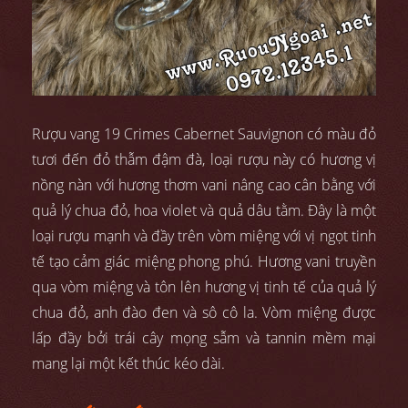
Rượu vang 19 Crimes Cabernet Sauvignon có màu đỏ
tươi đến đỏ thẫm đậm đà, loại rượu này có hương vị
nồng nàn với hương thơm vani nâng cao cân bằng với
quả lý chua đỏ, hoa violet và quả dâu tằm. Đây là một
loại rượu mạnh và đầy trên vòm miệng với vị ngọt tinh
tế tạo cảm giác miệng phong phú. Hương vani truyền
qua vòm miệng và tôn lên hương vị tinh tế của quả lý
chua đỏ, anh đào đen và sô cô la. Vòm miệng được
lấp đầy bởi trái cây mọng sẫm và tannin mềm mại
mang lại một kết thúc kéo dài.