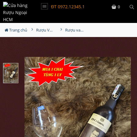
ĐT 0972.12345.1
0
Trang chủ
Rượu Vang
Rượu vang Úc 19 Crimes - 19 Tội Ác Cabernet Sauvignon