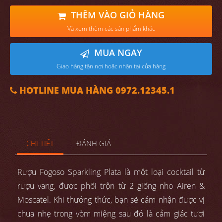
THÊM VÀO GIỎ HÀNG
Và xem thêm các sản phẩm khác
MUA NGAY
Giao hàng tận nơi hoặc nhận tại cửa hàng
HOTLINE MUA HÀNG 0972.12345.1
CHI TIẾT
ĐÁNH GIÁ
Rượu Fogoso Sparkling Plata là một loại cocktail từ
rượu vang, được phối trộn từ 2 giống nho Airen &
Moscatel. Khi thưởng thức, bạn sẽ cảm nhận được vị
chua nhẹ trong vòm miệng sau đó là cảm giác tươi