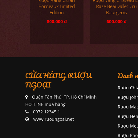
Bordeaux Limited
Raze Beauvallet Cru
Edition
Bourgeois
800.000 đ
600.000 đ
CỬA HÀNG RƯỢU
Danh m
NGOẠI
Rượu Chi
Quận Tân Phú, TP. Hồ Chí Minh
Rượu Joh
HOTLINE mua hàng
Rượu Mac
0972.12345.1
Rượu Hen
www.ruoungoai.net
Rượu Me
Rượu Pho