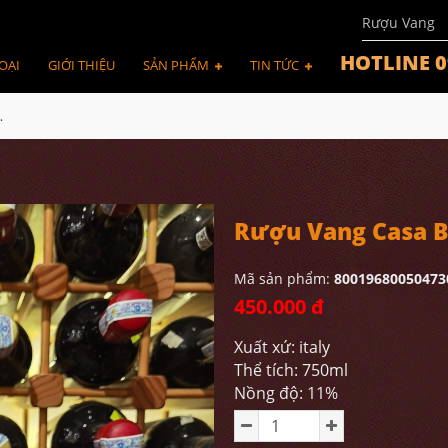
Rượu Vang
HOTLINE 0
OẠI
GIỚI THIỆU
SẢN PHẨM
TIN TỨC
 Millesimato
Rượu Vang Casa Bu
Mã sản phẩm:
80019680050473
450.000 đ
Xuất xứ: italy
Thể tích: 750ml
Nồng độ: 11%