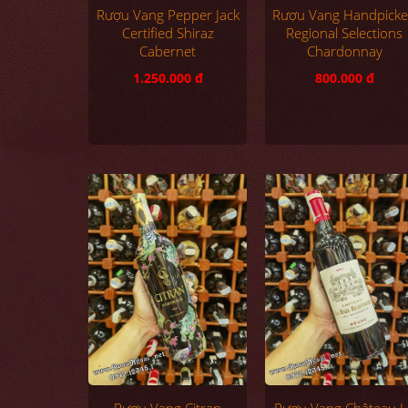
Rượu Vang Pepper Jack
Rượu Vang Handpick
Certified Shiraz
Regional Selections
Cabernet
Chardonnay
1.250.000 đ
800.000 đ
Rượu Vang Citran
Rượu Vang Château L