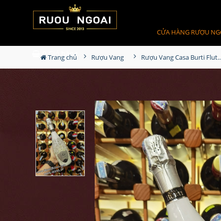
CỬA HÀNG RƯỢU NG
0
Giỏ hàng
Trang chủ
Rượu Vang
Rượu Vang Casa Burti Flute