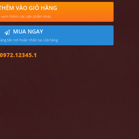
THÊM VÀO GIỎ HÀNG
 xem thêm các sản phẩm khác
MUA NGAY
àng tận nơi hoặc nhận tại cửa hàng
972.12345.1