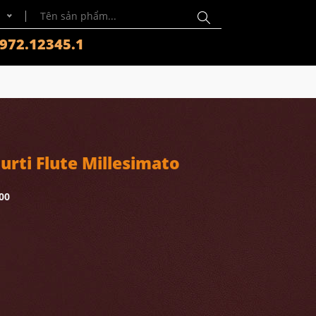
972.12345.1
rti Flute Millesimato
00