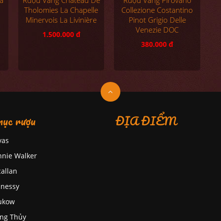
Rượu Vang Château De
Collezione Costantino
Tholomies La Chapelle
Pinot Grigio Delle
Minervois La Livinière
Venezie DOC
1.500.000 đ
380.000 đ
ục rượu
ĐỊA ĐIỂM
vas
nnie Walker
allan
nessy
ukow
ng Thủy