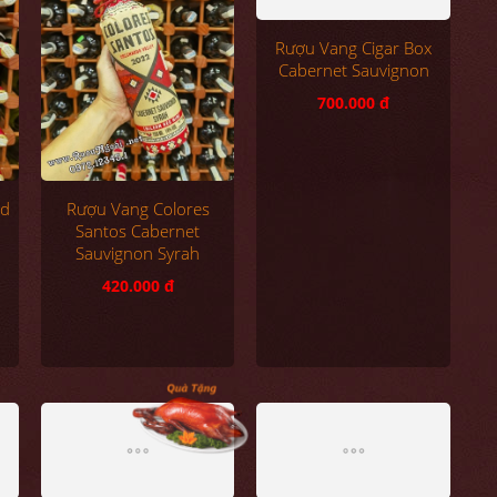
Rượu Vang Cigar Box
ed
Rượu Vang Colores
Cabernet Sauvignon
Santos Cabernet
Sauvignon Syrah
700.000 đ
420.000 đ