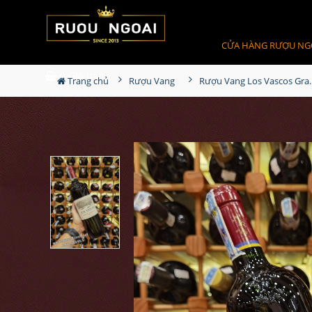
CỬA HÀNG RƯỢU NG
0
Giỏ hàng
Trang chủ
Rượu Vang
Rượu Vang Los 