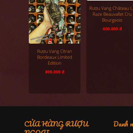
Rượu Vang Citran
Rượu Vang Château L
Bordeaux Limited
Raze Beauvallet Cru
Edition
Bourgeois
800.000 đ
600.000 đ
CỬA HÀNG RƯỢU
Danh m
NGOẠI