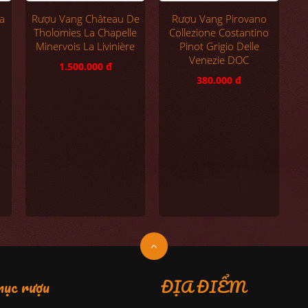
a
Rượu Vang Pirovano
Rượu Vang Château De
Collezione Costantino
Tholomies La Chapelle
Pinot Grigio Delle
Minervois La Livinière
Venezie DOC
1.500.000 đ
380.000 đ
ục rượu
ĐỊA ĐIỂM