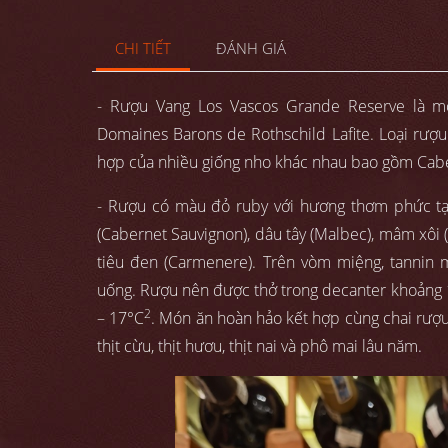
CHI TIẾT
ĐÁNH GIÁ
- Rượu Vang Los Vascos Grande Reserve là mộ
Domaines Barons de Rothschild Lafite. Loại rượu 
hợp của nhiều giống nho khác nhau bao gồm Cabe
- Rượu có màu đỏ ruby với hương thơm phức t
(Cabernet Sauvignon), dâu tây (Malbec), mâm xôi (
tiêu đen (Carmenere). Trên vòm miệng, tannin
uống. Rượu nên được thở trong decanter khoảng 1 
2
– 17°C
. Món ăn hoàn hảo kết hợp cùng chai rượu 
thịt cừu, thịt hươu, thịt nai và phô mai lâu năm.