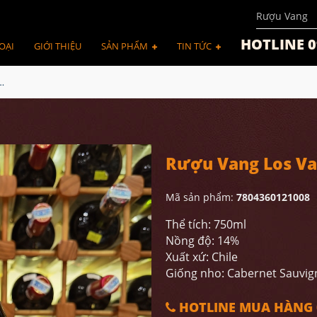
Rượu Vang
HOTLINE 0
OẠI
GIỚI THIỆU
SẢN PHẨM
TIN TỨC
Vascos Grande Reserve
Rượu Vang Los Va
Mã sản phẩm:
7804360121008
Thể tích: 750ml
Nồng độ: 14%
Xuất xứ: Chile
Giống nho: Cabernet Sauvig
HOTLINE MUA HÀNG 0