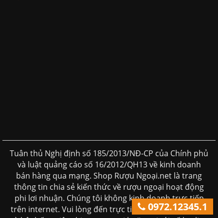
Tuân thủ Nghị định số 185/2013/NĐ-CP của Chính phủ
và luật quảng cáo số 16/2012/QH13 về kinh doanh
bán hàng qua mạng. Shop Rượu Ngoại.net là trang
thông tin chia sẻ kiến thức về rượu ngoại hoạt động
phi lơi nhuận. Chúng tôi không kinh doanh trực tiếp
0972.12345.1
trên internet. Vui lòng đến trực tiếp đến các cửa hàng