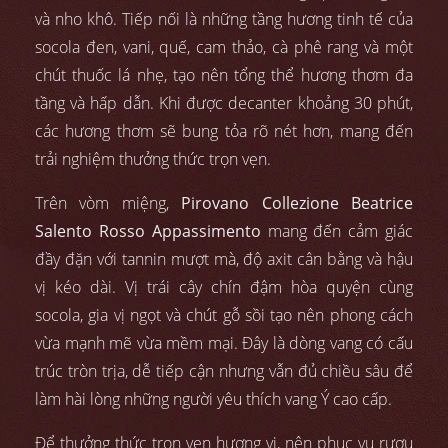
và nho khô. Tiếp nối là những tầng hương tinh tế của
socola đen, vani, quế, cam thảo, cà phê rang và một
chút thuốc lá nhẹ, tạo nên tổng thể hương thơm đa
tầng và hấp dẫn. Khi được decanter khoảng 30 phút,
các hương thơm sẽ bung tỏa rõ nét hơn, mang đến
trải nghiệm thưởng thức trọn vẹn.
Trên vòm miệng,
Pirovano Collezione Beatrice
Salento Rosso Appassimento
mang đến cảm giác
đầy đặn với tannin mượt mà, độ axit cân bằng và hậu
vị kéo dài. Vị trái cây chín đậm hòa quyện cùng
socola, gia vị ngọt và chút gỗ sồi tạo nên phong cách
vừa mạnh mẽ vừa mềm mại. Đây là dòng vang có cấu
trúc tròn trịa, dễ tiếp cận nhưng vẫn đủ chiều sâu để
làm hài lòng những người yêu thích vang Ý cao cấp.
Để thưởng thức trọn vẹn hương vị, nên phục vụ rượu