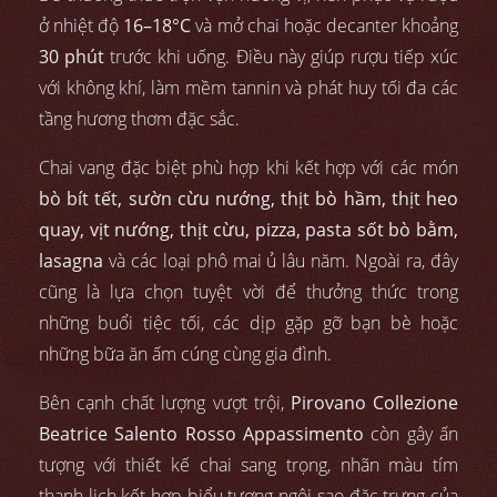
ở nhiệt độ
16–18°C
và mở chai hoặc decanter khoảng
30 phút
trước khi uống. Điều này giúp rượu tiếp xúc
với không khí, làm mềm tannin và phát huy tối đa các
tầng hương thơm đặc sắc.
Chai vang đặc biệt phù hợp khi kết hợp với các món
bò bít tết, sườn cừu nướng, thịt bò hầm, thịt heo
quay, vịt nướng, thịt cừu, pizza, pasta sốt bò bằm,
lasagna
và các loại phô mai ủ lâu năm. Ngoài ra, đây
cũng là lựa chọn tuyệt vời để thưởng thức trong
những buổi tiệc tối, các dịp gặp gỡ bạn bè hoặc
những bữa ăn ấm cúng cùng gia đình.
Bên cạnh chất lượng vượt trội,
Pirovano Collezione
Beatrice Salento Rosso Appassimento
còn gây ấn
tượng với thiết kế chai sang trọng, nhãn màu tím
thanh lịch kết hợp biểu tượng ngôi sao đặc trưng của