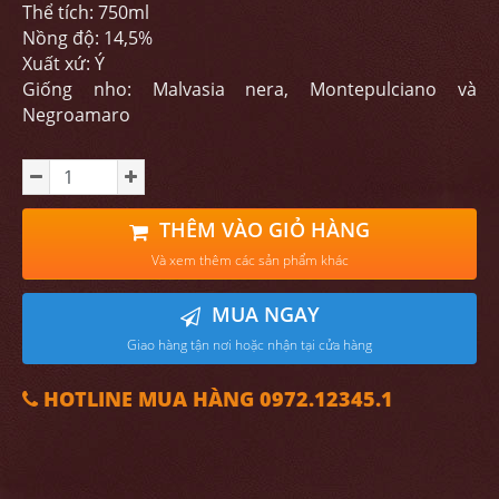
Thể tích: 750ml
Nồng độ: 14,5%
Xuất xứ: Ý
Giống nho: Malvasia nera, Montepulciano và
Negroamaro
THÊM VÀO GIỎ HÀNG
Và xem thêm các sản phẩm khác
MUA NGAY
Giao hàng tận nơi hoặc nhận tại cửa hàng
HOTLINE MUA HÀNG 0972.12345.1