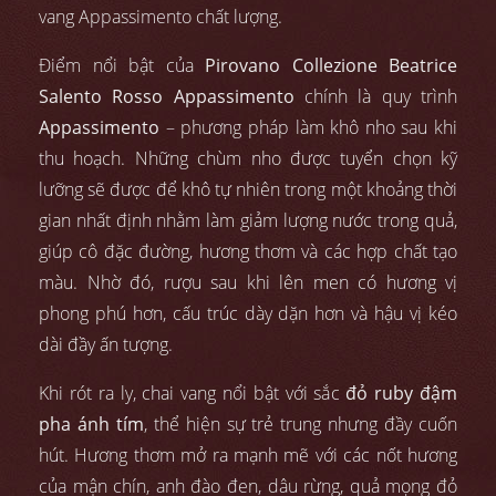
vang Appassimento chất lượng.
Điểm nổi bật của
Pirovano Collezione Beatrice
Salento Rosso Appassimento
chính là quy trình
Appassimento
– phương pháp làm khô nho sau khi
thu hoạch. Những chùm nho được tuyển chọn kỹ
lưỡng sẽ được để khô tự nhiên trong một khoảng thời
gian nhất định nhằm làm giảm lượng nước trong quả,
giúp cô đặc đường, hương thơm và các hợp chất tạo
màu. Nhờ đó, rượu sau khi lên men có hương vị
phong phú hơn, cấu trúc dày dặn hơn và hậu vị kéo
dài đầy ấn tượng.
Khi rót ra ly, chai vang nổi bật với sắc
đỏ ruby đậm
pha ánh tím
, thể hiện sự trẻ trung nhưng đầy cuốn
hút. Hương thơm mở ra mạnh mẽ với các nốt hương
của mận chín, anh đào đen, dâu rừng, quả mọng đỏ