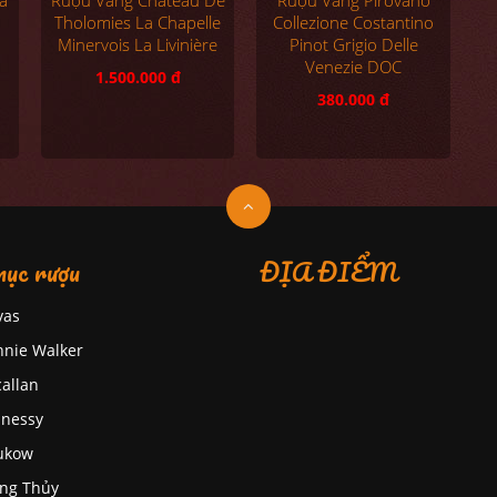
Rượu Vang Château De
Collezione Costantino
Tholomies La Chapelle
Pinot Grigio Delle
Minervois La Livinière
Venezie DOC
1.500.000 đ
380.000 đ
ục rượu
ĐỊA ĐIỂM
vas
nnie Walker
allan
nessy
ukow
ng Thủy