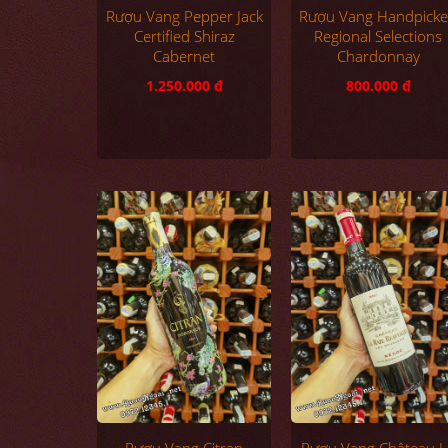
Rượu Vang Pepper Jack
Rượu Vang Handpick
Certified Shiraz
Regional Selections
Cabernet
Chardonnay
1.250.000 đ
800.000 đ
Rượu Vang Citran
Rượu Vang Château L