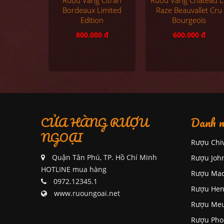
Bordeaux Limited
Raze Beauvallet Cru
Edition
Bourgeois
800.000 đ
600.000 đ
CỬA HÀNG RƯỢU
Danh m
NGOẠI
Rượu Chi
Quận Tân Phú, TP. Hồ Chí Minh
Rượu Joh
HOTLINE mua hàng
Rượu Mac
0972.12345.1
Rượu Hen
www.ruoungoai.net
Rượu Me
Rượu Pho