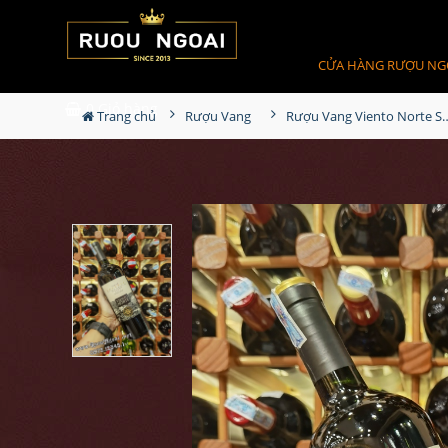
CỬA HÀNG RƯỢU NG
0
Giỏ hàng
Trang chủ
Rượu Vang
Rượu Vang Viento Nort