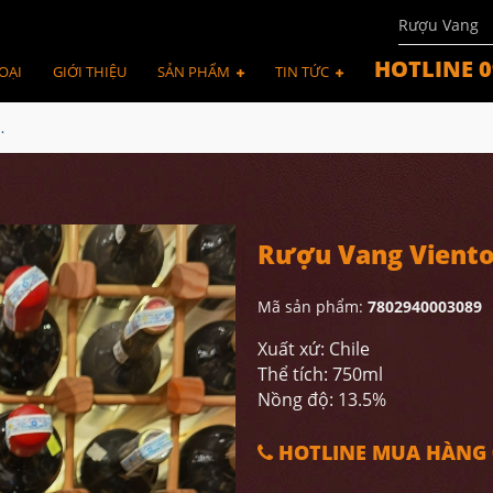
Rượu Vang
HOTLINE 0
OẠI
GIỚI THIỆU
SẢN PHẨM
TIN TỨC
e Syrah Reserve
Rượu Vang Viento
Mã sản phẩm:
7802940003089
Xuất xứ: Chile
Thể tích: 750ml
Nồng độ: 13.5%
HOTLINE MUA HÀNG 0