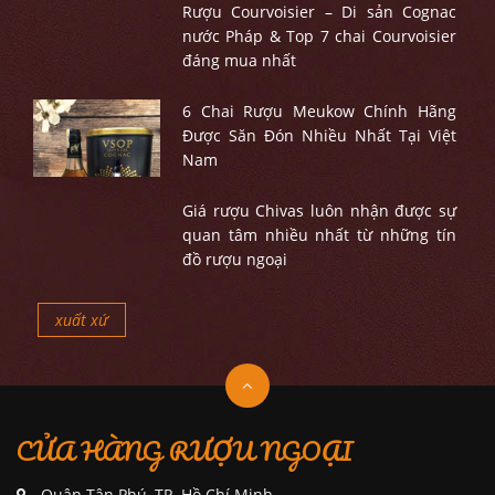
Rượu Courvoisier – Di sản Cognac
nước Pháp & Top 7 chai Courvoisier
đáng mua nhất
6 Chai Rượu Meukow Chính Hãng
Được Săn Đón Nhiều Nhất Tại Việt
Nam
Giá rượu Chivas luôn nhận được sự
quan tâm nhiều nhất từ những tín
đồ rượu ngoại
xuất xứ
CỬA HÀNG RƯỢU NGOẠI
Quận Tân Phú, TP. Hồ Chí Minh