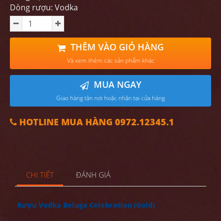
Dòng rượu: Vodka
THÊM VÀO GIỎ HÀNG
Và xem thêm các sản phẩm khác
MUA NGAY
Giao hàng tận nơi hoặc nhận tại cửa hàng
HOTLINE MUA HÀNG 0972.12345.1
CHI TIẾT
ĐÁNH GIÁ
Rượu Vodka Beluga Celebration (Gold)