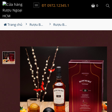
ĐT 0972.12345.1
0
Trang chủ
Rượu Bowmore
Rượu Bowmore 18 Năm - Hộp Quà Tết 2022