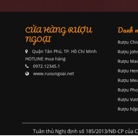
CỬA HÀNG RƯỢU
Danh m
NGOẠI
Rượu Chi
Quận Tân Phú, TP. Hồ Chí Minh
Rượu Joh
HOTLINE mua hàng
Rượu Mac
0972.12345.1
Rượu Hen
www.ruoungoai.net
Rượu Me
Rượu Pho
Rượu Vươ
Rượu hộp
Tuân thủ Nghị định số 185/2013/NĐ-CP của C