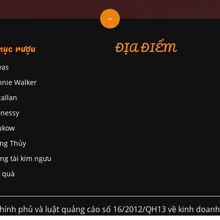
ục rượu
ĐỊA ĐIỂM
vas
nnie Walker
allan
nessy
ukow
ng Thủy
ng tài kim ngưu
 quà
hính phủ và luật quảng cáo số 16/2012/QH13 về kinh doan