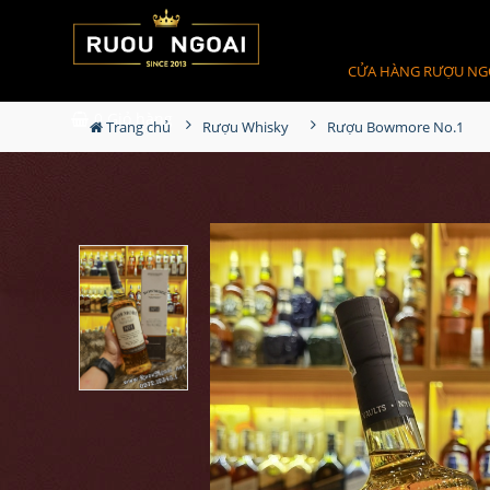
CỬA HÀNG RƯỢU NG
0
Giỏ hàng
Trang chủ
Rượu Whisky
Rượu Bowmore No.1