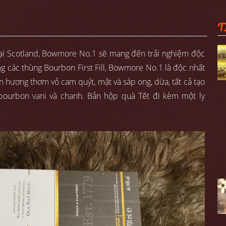
T
o tại Scotland, Bowmore No.1 sẽ mang đến trải nghiệm độc
g các thùng Bourbon First Fill, Bowmore No.1 là độc nhất
lên hương thơm vỏ cam quýt, mật và sáp ong, dừa, tất cả tạo
 bourbon vani và chanh. Bản hộp quà Tết đi kèm một ly
.