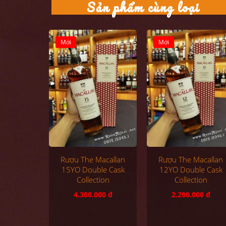
Sản phẩm cùng loại
Mới
Mới
Rượu The Macallan
Rượu The Macallan
15YO Double Cask
12YO Double Cask
Collection
Collection
4.300.000 đ
2.200.000 đ