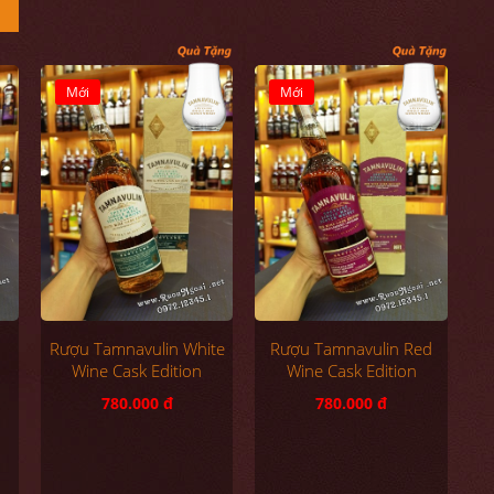
Mới
Mới
Rượu Tamnavulin White
Rượu Tamnavulin Red
Wine Cask Edition
Wine Cask Edition
780.000 đ
780.000 đ