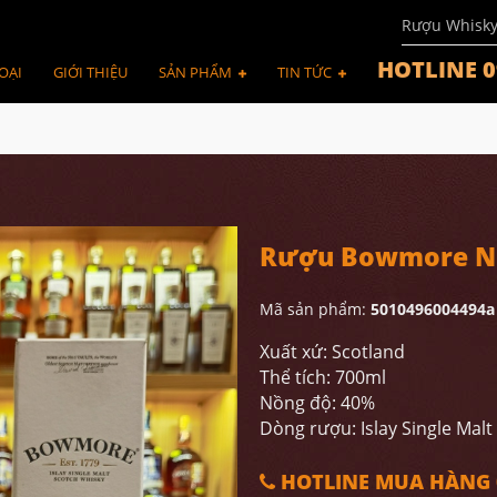
Rượu Whisk
HOTLINE 0
OẠI
GIỚI THIỆU
SẢN PHẨM
TIN TỨC
Rượu Bowmore N
Mã sản phẩm:
5010496004494a
Xuất xứ: Scotland
Thể tích: 700ml
Nồng độ: 40%
Dòng rượu: Islay Single Malt
HOTLINE MUA HÀNG 0