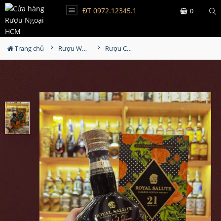
ĐT 0972.12345.1
0
Trang chủ
Rượu Whisky
Rượu Chivas 21YO Richard Quinn Black The Fashion Collection