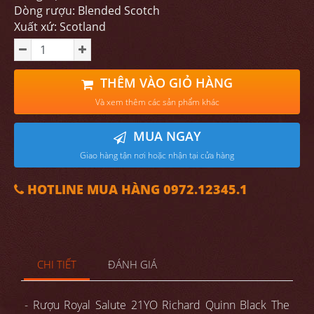
Dòng rượu: Blended Scotch
Xuất xứ: Scotland
THÊM VÀO GIỎ HÀNG
Và xem thêm các sản phẩm khác
MUA NGAY
Giao hàng tận nơi hoặc nhận tại cửa hàng
HOTLINE MUA HÀNG 0972.12345.1
CHI TIẾT
ĐÁNH GIÁ
- Rượu Royal Salute 21YO Richard Quinn Black The