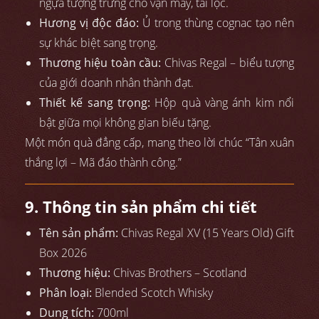
ngựa tượng trưng cho vận may, tài lộc.
Hương vị độc đáo:
Ủ trong thùng cognac tạo nên
sự khác biệt sang trọng.
Thương hiệu toàn cầu:
Chivas Regal – biểu tượng
của giới doanh nhân thành đạt.
Thiết kế sang trọng:
Hộp quà vàng ánh kim nổi
bật giữa mọi không gian biếu tặng.
Một món quà đẳng cấp, mang theo lời chúc “Tân xuân
thắng lợi – Mã đáo thành công.”
9. Thông tin sản phẩm chi tiết
Tên sản phẩm:
Chivas Regal XV (15 Years Old) Gift
Box 2026
Thương hiệu:
Chivas Brothers – Scotland
Phân loại:
Blended Scotch Whisky
Dung tích:
700ml