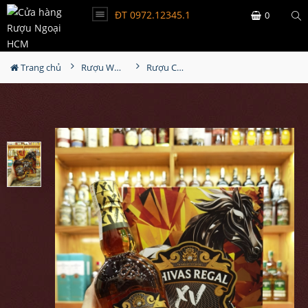
ĐT 0972.12345.1
0
Trang chủ
Rượu Whisky
Rượu Chivas Regal XV Hộp Quà 2026