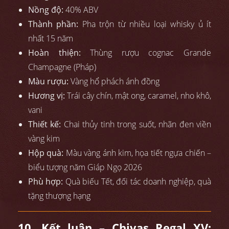
Nồng độ:
40% ABV
Thành phần:
Pha trộn từ nhiều loại whisky ủ ít
nhất 15 năm
Hoàn thiện:
Thùng rượu cognac Grande
Champagne (Pháp)
Màu rượu:
Vàng hổ phách ánh đồng
Hương vị:
Trái cây chín, mật ong, caramel, nho khô,
vani
Thiết kế:
Chai thủy tinh trong suốt, nhãn đen viền
vàng kim
Hộp quà:
Màu vàng ánh kim, họa tiết ngựa chiến –
biểu tượng năm Giáp Ngọ 2026
Phù hợp:
Quà biếu Tết, đối tác doanh nghiệp, quà
tặng thượng hạng
10. Kết luận – Chivas Regal XV: