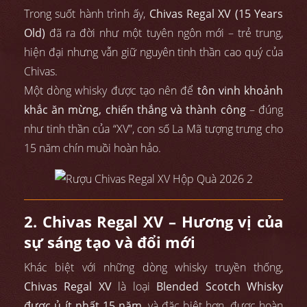
Trong suốt hành trình ấy,
Chivas Regal XV (15 Years
Old)
đã ra đời như một tuyên ngôn mới – trẻ trung,
hiện đại nhưng vẫn giữ nguyên tinh thần cao quý của
Chivas.
Một dòng whisky được tạo nên để
tôn vinh khoảnh
khắc ăn mừng, chiến thắng và thành công
– đúng
như tinh thần của “XV”, con số La Mã tượng trưng cho
15 năm chín muồi hoàn hảo.
2. Chivas Regal XV – Hương vị của
sự sáng tạo và đổi mới
Khác biệt với những dòng whisky truyền thống,
Chivas Regal XV
là loại
Blended Scotch Whisky
được ủ ít nhất 15 năm
, và đặc biệt hơn, được hoàn