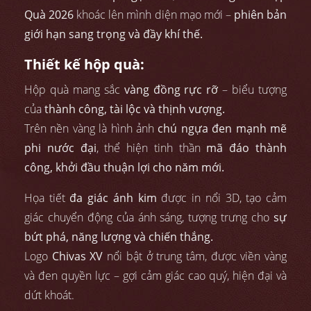
Quà 2026
khoác lên mình diện mạo mới –
phiên bản
giới hạn sang trọng và đầy khí thế.
Thiết kế hộp quà:
Hộp quà mang sắc
vàng đồng rực rỡ
– biểu tượng
của
thành công, tài lộc và thịnh vượng.
Trên nền vàng là hình ảnh
chú ngựa đen mạnh mẽ
phi nước đại
, thể hiện tinh thần
mã đáo thành
công, khởi đầu thuận lợi cho năm mới.
Họa tiết
đa giác ánh kim
được in nổi 3D, tạo cảm
giác chuyển động của ánh sáng, tượng trưng cho
sự
bứt phá, năng lượng và chiến thắng.
Logo
Chivas XV
nổi bật ở trung tâm, được viền vàng
và đen quyền lực – gợi cảm giác cao quý, hiện đại và
dứt khoát.