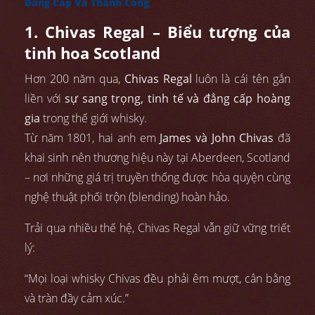
Đẳng Cấp Và Thành Công
1. Chivas Regal – Biểu tượng của
tinh hoa Scotland
Hơn 200 năm qua,
Chivas Regal
luôn là cái tên gắn
liền với
sự sang trọng, tinh tế và đẳng cấp hoàng
gia
trong thế giới whisky.
Từ năm 1801, hai anh em
James và John Chivas
đã
khai sinh nên thương hiệu này tại Aberdeen, Scotland
– nơi những giá trị truyền thống được hòa quyện cùng
nghệ thuật phối trộn (blending) hoàn hảo.
Trải qua nhiều thế hệ, Chivas Regal vẫn giữ vững triết
lý:
“Mọi loại whisky Chivas đều phải êm mượt, cân bằng
và tràn đầy cảm xúc.”