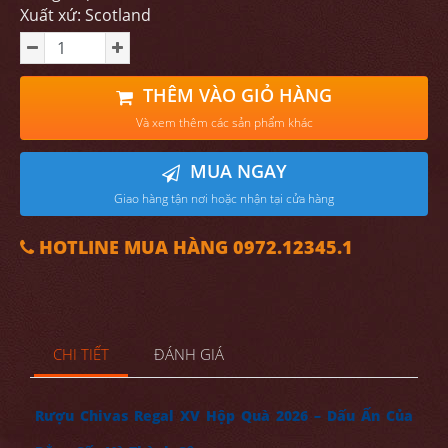
Xuất xứ: Scotland
THÊM VÀO GIỎ HÀNG
Và xem thêm các sản phẩm khác
MUA NGAY
Giao hàng tận nơi hoặc nhận tại cửa hàng
HOTLINE MUA HÀNG 0972.12345.1
CHI TIẾT
ĐÁNH GIÁ
Rượu Chivas Regal XV Hộp Quà 2026 – Dấu Ấn Của