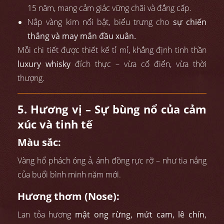
15 năm, mang cảm giác vững chãi và đẳng cấp.
Nắp vàng kim nổi bật, biểu trưng cho
sự chiến
thắng và may mắn đầu xuân.
Mỗi chi tiết được thiết kế tỉ mỉ, khẳng định tinh thần
luxury whisky
đích thực – vừa cổ điển, vừa thời
thượng.
5. Hương vị – Sự bùng nổ của cảm
xúc và tinh tế
Màu sắc:
Vàng hổ phách óng ả, ánh đồng rực rỡ – như tia nắng
của buổi bình minh năm mới.
Hương thơm (Nose):
Lan tỏa hương
mật ong rừng, mứt cam, lê chín,