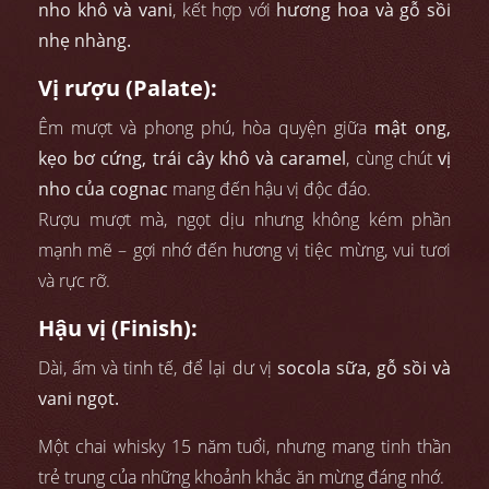
nho khô và vani
, kết hợp với
hương hoa và gỗ sồi
nhẹ nhàng.
Vị rượu (Palate):
Êm mượt và phong phú, hòa quyện giữa
mật ong,
kẹo bơ cứng, trái cây khô và caramel
, cùng chút
vị
nho của cognac
mang đến hậu vị độc đáo.
Rượu mượt mà, ngọt dịu nhưng không kém phần
mạnh mẽ – gợi nhớ đến hương vị tiệc mừng, vui tươi
và rực rỡ.
Hậu vị (Finish):
Dài, ấm và tinh tế, để lại dư vị
socola sữa, gỗ sồi và
vani ngọt.
Một chai whisky 15 năm tuổi, nhưng mang tinh thần
trẻ trung của những khoảnh khắc ăn mừng đáng nhớ.