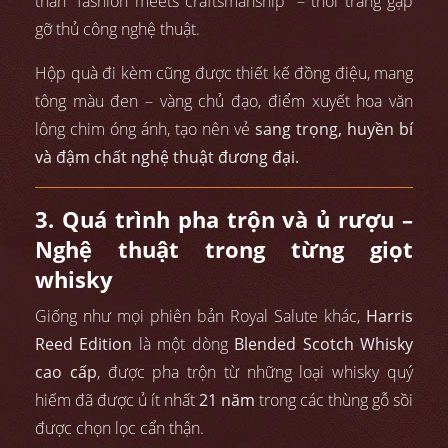
thần “fashion meets craftsmanship” – thời trang gặp
gỡ thủ công nghệ thuật.
Hộp quà đi kèm cũng được thiết kế đồng điệu, mang
tông màu đen – vàng chủ đạo, điểm xuyết hoa văn
lông chim óng ánh, tạo nên vẻ
sang trọng, huyền bí
và đậm chất nghệ thuật đương đại.
3. Quá trình pha trộn và ủ rượu –
Nghệ thuật trong từng giọt
whisky
Giống như mọi phiên bản Royal Salute khác,
Harris
Reed Edition
là một dòng
Blended Scotch Whisky
cao cấp
, được pha trộn từ những loại whisky quý
hiếm đã được ủ ít nhất
21 năm
trong các thùng gỗ sồi
được chọn lọc cẩn thận.