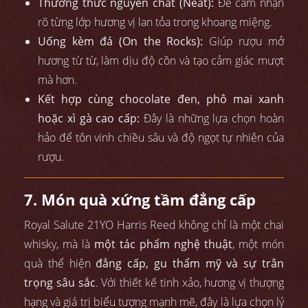
Thưởng thức nguyên chất (Neat):
Để cảm nhận
rõ từng lớp hương vị lan tỏa trong khoang miệng.
Uống kèm đá (On the Rocks):
Giúp rượu mở
hương từ từ, làm dịu độ cồn và tạo cảm giác mượt
mà hơn.
Kết hợp cùng chocolate đen, phô mai xanh
hoặc xì gà cao cấp:
Đây là những lựa chọn hoàn
hảo để tôn vinh chiều sâu và độ ngọt tự nhiên của
rượu.
7. Món quà xứng tầm đẳng cấp
Royal Salute 21YO Harris Reed không chỉ là một chai
whisky, mà là
một tác phẩm nghệ thuật
, một món
quà thể hiện
đẳng cấp, gu thẩm mỹ và sự trân
trọng sâu sắc
. Với thiết kế tinh xảo, hương vị thượng
hạng và giá trị biểu tượng mạnh mẽ, đây là lựa chọn lý