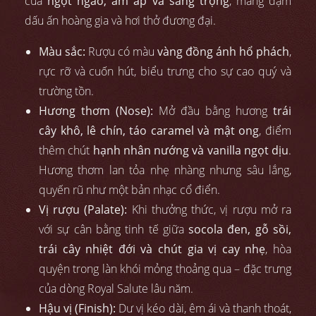
của
ngọt ngào, ấm áp và sang trọng
, mang đậm
dấu ấn hoàng gia và hơi thở đương đại.
Màu sắc:
Rượu có màu
vàng đồng ánh hổ phách
,
rực rỡ và cuốn hút, biểu trưng cho sự cao quý và
trường tồn.
Hương thơm (Nose):
Mở đầu bằng hương
trái
cây khô, lê chín, táo caramel và mật ong
, điểm
thêm chút
hạnh nhân nướng và vanilla ngọt dịu
.
Hương thơm lan tỏa nhẹ nhàng nhưng sâu lắng,
quyến rũ như một bản nhạc cổ điển.
Vị rượu (Palate):
Khi thưởng thức, vị rượu mở ra
với sự cân bằng tinh tế giữa
socola đen, gỗ sồi,
trái cây nhiệt đới và chút gia vị cay nhẹ
, hòa
quyện trong làn khói mỏng thoảng qua – đặc trưng
của dòng Royal Salute lâu năm.
Hậu vị (Finish):
Dư vị kéo dài, êm ái và thanh thoát,