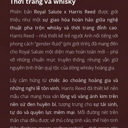
Thời trang và whisky
Phiên bản
Royal Salute x Harris Reed
được giới
thiệu như một
sự giao hòa hoàn hảo giữa nghệ
thuật pha trộn whisky và thời trang đỉnh cao
.
Harris Reed – nhà thiết kế trẻ người Anh nổi tiếng với
phong cách “gender-fluid” (phi giới tính), đã mang đến
cho Royal Salute một diện mạo hoàn toàn mới – phá
vỡ những chuẩn mực truyền thống, nhưng vẫn giữ
nguyên tinh thần quý tộc của dòng whisky hoàng gia.
Lấy cảm hứng từ
chiếc áo choàng hoàng gia và
những nghi lễ tôn vinh
, Harris Reed đã thiết kế nên
mẫu chai mang hoa văn
lông vũ vàng ánh kim trên
nền sứ đen huyền bí
, tượng trưng cho
sự tái sinh,
tự do và quyền lực mềm mại
. Mỗi đường nét trên
thân chai đều được vẽ thủ công tinh xảo, thể hiện tinh