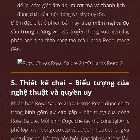
để lại cảm giác
ấm áp, mượt mà và thanh lịch
–
đúng chất của một dòng whisky quý tộc.
Điểm đặc biệt ở phiên bản này là
sự mềm mại và độ
sâu trong hương vị
– vừa truyền thống, vừa hiện đại,
phản ánh tinh thần sáng tạo mà Harris Reed mang
đến.
5. Thiết kế chai – Biểu tượng của
nghệ thuật và quyền uy
Phiên bản Royal Salute 21YO Harris Reed được chứa
trong
bình gốm sứ cao cấp
– đặc trưng của dòng
Royal Salute. Mỗi bình được chế tác thủ công tại Anh,
phủ lớp men bóng cao cấp và được in họa tiết lông vũ
vàng đồng nổi bật, tạo nên hiệu ứng ánh sáng lộng lẫy.