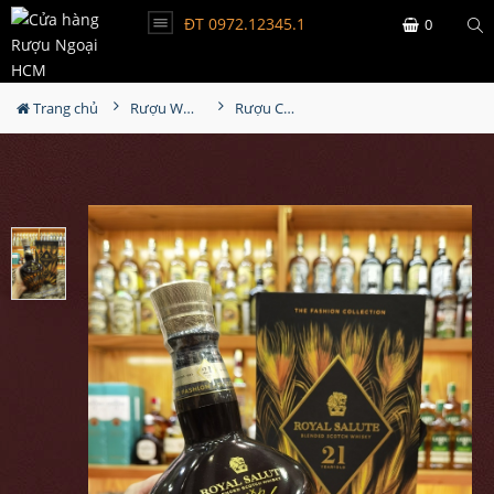
ĐT 0972.12345.1
0
Trang chủ
Rượu Whisky
Rượu Chivas - Royal Salute 21YO Harris Reed Edition