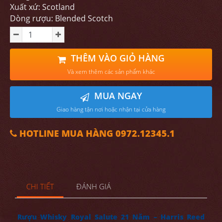
Xuất xứ: Scotland
Dòng rượu: Blended Scotch
THÊM VÀO GIỎ HÀNG
Và xem thêm các sản phẩm khác
MUA NGAY
Giao hàng tận nơi hoặc nhận tại cửa hàng
HOTLINE MUA HÀNG 0972.12345.1
CHI TIẾT
ĐÁNH GIÁ
Rượu Whisky Royal Salute 21 Năm – Harris Reed