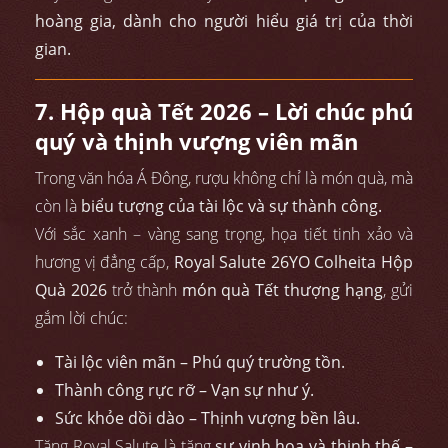
hoàng gia, dành cho người hiểu giá trị của thời
gian.
7. Hộp quà Tết 2026 – Lời chúc phú
quý và thịnh vượng viên mãn
Trong văn hóa Á Đông, rượu không chỉ là món quà, mà
còn là
biểu tượng của tài lộc và sự thành công.
Với sắc xanh – vàng sang trọng, họa tiết tinh xảo và
hương vị đẳng cấp,
Royal Salute 26YO Colheita Hộp
Quà 2026
trở thành
món quà Tết thượng hạng
, gửi
gắm lời chúc:
Tài lộc viên mãn – Phú quý trường tồn.
Thành công rực rỡ – Vạn sự như ý.
Sức khỏe dồi dào – Thịnh vượng bền lâu.
Tặng Royal Salute là tặng
sự vinh hoa và thịnh thế –