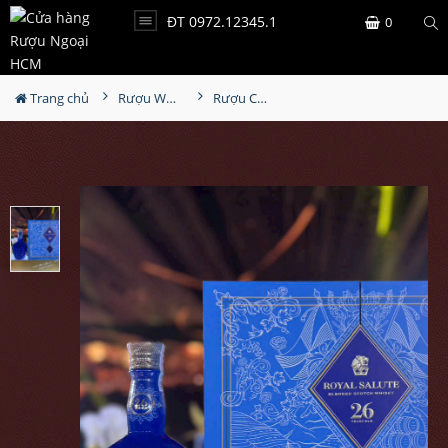
ĐT 0972.12345.1
0
Trang chủ
Rượu Whisky
Rượu Chivas - Royal Salute 26YO Colheita Hộp Quà 2026