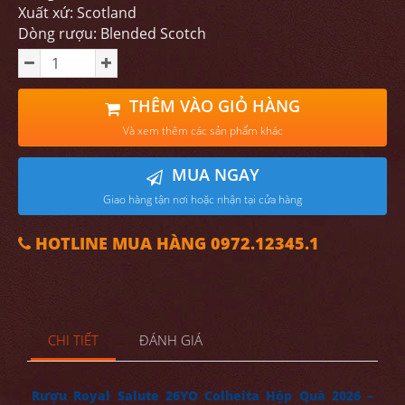
Xuất xứ: Scotland
Dòng rượu: Blended Scotch
THÊM VÀO GIỎ HÀNG
Và xem thêm các sản phẩm khác
MUA NGAY
Giao hàng tận nơi hoặc nhận tại cửa hàng
HOTLINE MUA HÀNG 0972.12345.1
CHI TIẾT
ĐÁNH GIÁ
Rượu Royal Salute 26YO Colheita Hộp Quà 2026 –