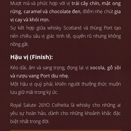
Mượt mà và phức hợp với vị
trái cây chín, mật ong
rừng, caramel và chocolate đen
, điểm nhẹ chút
gia
vị cay và khói mịn.
Sự kết hợp giữa whisky Scotland và thùng Port tạo
nên chiều sâu vị giác tinh tế, quyến rũ nhưng không
nồng gắt.
Hậu vị (Finish):
Kéo dài, ấm và sang trọng, đọng lại vị
socola, gỗ sồi
và rượu vang Port dịu nhẹ.
Một hậu vị quý phái, khiến người thưởng thức muốn
lưu giữ mãi trong ký ức.
Royal Salute 26YO Colheita là whisky cho những ai
yêu sự hoàn hảo, dành cho những khoảnh khắc đặc
biệt nhất trong đời.