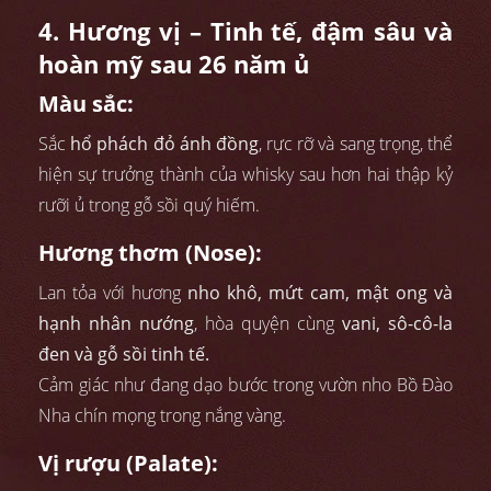
4. Hương vị – Tinh tế, đậm sâu và
hoàn mỹ sau 26 năm ủ
Màu sắc:
Sắc
hổ phách đỏ ánh đồng
, rực rỡ và sang trọng, thể
hiện sự trưởng thành của whisky sau hơn hai thập kỷ
rưỡi ủ trong gỗ sồi quý hiếm.
Hương thơm (Nose):
Lan tỏa với hương
nho khô, mứt cam, mật ong và
hạnh nhân nướng
, hòa quyện cùng
vani, sô-cô-la
đen và gỗ sồi tinh tế.
Cảm giác như đang dạo bước trong vườn nho Bồ Đào
Nha chín mọng trong nắng vàng.
Vị rượu (Palate):