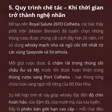
5. Quy trình chế tác – Khi thời gian
trở thành nghệ nhân
Để tạo nên
Royal Salute 26YO Colheita
, các bậc thầy
phối trộn (Master Blender) đã tuyển chọn những
thùng rượu được chưng cất cách đây hơn 26 năm, chỉ
sử dụng
whisky mạch nha và ngũ cốc tốt nhất từ
các vùng Speyside và Strathisla.
Mỗi giọt rượu được
ủ chậm rãi trong thùng sồi
châu Âu và Mỹ
, trước khi được hoàn thiện trong
thùng rượu vang Port Colheita
– loại thùng từng
chứa rượu vang ngọt nổi tiếng của Bồ Đào Nha.
Sự kết hợp tinh tế này giúp whisky đạt đến
độ chín
hoàn hảo
, vừa đậm đà, vừa mượt mà, vừa lưu luyến.
Đây là
phiên bản giới hạn cao cấp
– mỗi chai đều