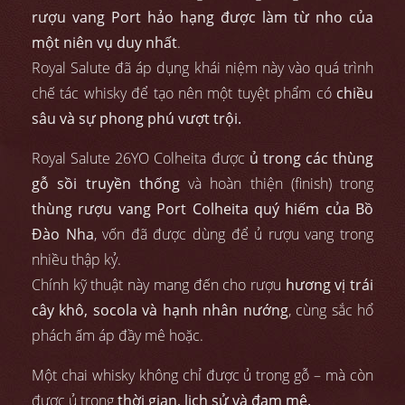
rượu vang Port hảo hạng được làm từ nho của
một niên vụ duy nhất
.
Royal Salute đã áp dụng khái niệm này vào quá trình
chế tác whisky để tạo nên một tuyệt phẩm có
chiều
sâu và sự phong phú vượt trội.
Royal Salute 26YO Colheita được
ủ trong các thùng
gỗ sồi truyền thống
và hoàn thiện (finish) trong
thùng rượu vang Port Colheita quý hiếm của Bồ
Đào Nha
, vốn đã được dùng để ủ rượu vang trong
nhiều thập kỷ.
Chính kỹ thuật này mang đến cho rượu
hương vị trái
cây khô, socola và hạnh nhân nướng
, cùng sắc hổ
phách ấm áp đầy mê hoặc.
Một chai whisky không chỉ được ủ trong gỗ – mà còn
được ủ trong
thời gian, lịch sử và đam mê.