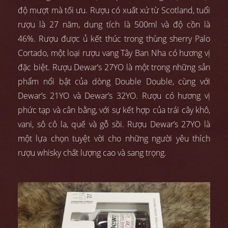
độ mượt mà tối ưu. Rượu có xuất xứ từ Scotland, tuổi
rượu là 27 năm, dung tích là 500ml và độ cồn là
46%. Rượu được ủ kết thúc trong thùng sherry Palo
Cortado, một loại rượu vang Tây Ban Nha có hương vị
đặc biệt. Rượu Dewar’s 27YO là một trong những sản
phẩm nổi bật của dòng Double Double, cùng với
Dewar’s 21YO và Dewar’s 32YO. Rượu có hương vị
phức tạp và cân bằng, với sự kết hợp của trái cây khô,
vani, sô cô la, quế và gỗ sồi. Rượu Dewar’s 27YO là
một lựa chọn tuyệt vời cho những người yêu thích
rượu whisky chất lượng cao và sang trọng.