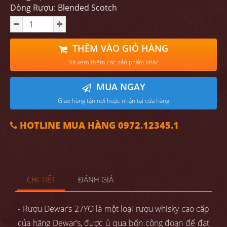
Dòng Rượu: Blended Scotch
THÊM VÀO GIỎ HÀNG
Và xem thêm các sản phẩm khác
MUA NGAY
Giao hàng tận nơi hoặc nhận tại cửa hàng
HOTLINE MUA HÀNG 0972.12345.1
CHI TIẾT
ĐÁNH GIÁ
- Rượu Dewar’s 27YO là một loại rượu whisky cao cấp
của hãng Dewar’s, được ủ qua bốn công đoạn để đạt