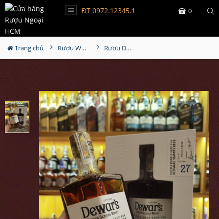
ĐT 0972.12345.1
0
Trang chủ
Rượu Whisky
Rượu Dewar's 27YO Utimate Smoothness