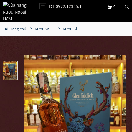
ĐT 0972.12345.1
0
Trang chủ
Rượu Whisky
Rượu Glenfiddich 18YO Hộp Quà 2024