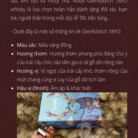
lâu, êm dịu và mượt mà. Rượu Glenfiddich 18YO
whisky là lựa chọn hoàn hảo dành tặng đối tác, bạn
bè, người thân trong mỗi dịp lễ Tết, tiệc tùng…
- Dưới đây là một số thông tin về Glenfiddich 18YO:
Màu sắc
: Màu vàng đồng
Hương thơm
: Hương thơm phong phú đáng chú ý
của trái cây chín, táo tẩm gia vị và gỗ sồi nồng nàn
Hương vị
: Vị ngọt của trái cây khô, thơm nồng của
mứt chang cùng vị cay của gỗ sồi lịch lãm
Hậu vị (finish)
: Ấm áp & khác biệt