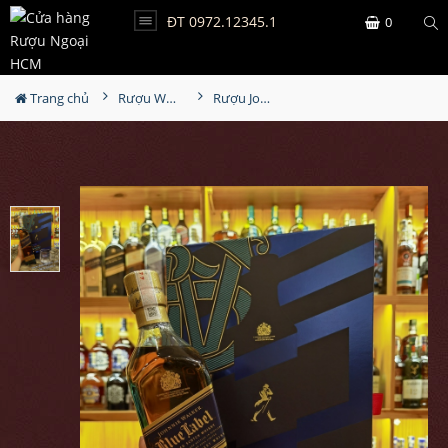
ĐT 0972.12345.1
0
Trang chủ
Rượu Whisky
Rượu Johnnie Walker Blue Label Hộp Quà 2023