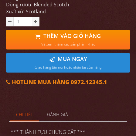
Dòng rượu: Blended Scotch
Xuất xứ: Scotland
THÊM VÀO GIỎ HÀNG
Và xem thêm các sản phẩm khác
MUA NGAY
Giao hàng tận nơi hoặc nhận tại cửa hàng
HOTLINE MUA HÀNG 0972.12345.1
CHI TIẾT
ĐÁNH GIÁ
*** THÀNH TỰU CHƯNG CẤT ***