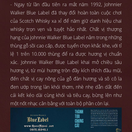
- Ngay từ lần đầu tiên ra mắt năm 1992, Johnnier
Walker Blue Label đã thay đổi hoàn toàn cuộc chơi
của Scotch Whisky xa xỉ để năm giữ danh hiệu chai
whisky trọn vẹn và tuyệt hảo nhất. Chất vị thượng
hạng của Johnnie Walker Blue Label nằm trong những
thùng gỗ sồi cao cấp, được tuyển chọn khắc khe, với tỉ
lệ 1 trên 10.000 thùng để ra được hương vị chuẩn
xác. Johnnie Walker Blue Label khai mở chiều sâu
hương vị, từ mùi hương tròn đầy kích thích đầu mũi,
đến chất vị cay nồng của gỗ đàn hương và sô cô la
đen ướp trong làn khói thơm, nhè nhẹ dẫn dắt đến
cái kết kéo dài cùng khói và tiêu cay, bừng lên như
một nốt nhạc cân bằng với toàn bộ phần còn lại.