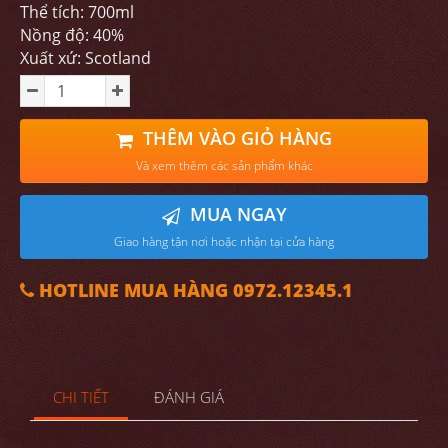
Thể tích: 700ml
Nồng độ: 40%
Xuất xứ: Scotland
THÊM VÀO GIỎ HÀNG
Và xem thêm các sản phẩm khác
MUA NGAY
Giao hàng tận nơi hoặc nhận tại cửa hàng
HOTLINE MUA HÀNG 0972.12345.1
CHI TIẾT
ĐÁNH GIÁ