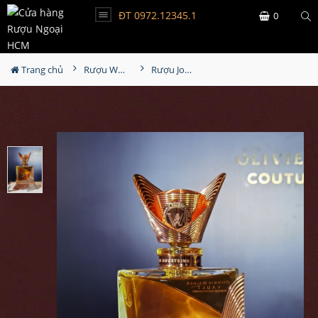
ĐT 0972.12345.1
0
Trang chủ
Rượu Whisky
Rượu Johnnie Walker Olivier Rousteing Couture Expression Spring