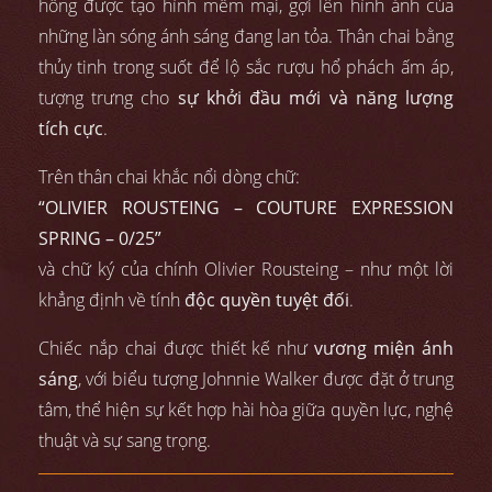
hồng được tạo hình mềm mại, gợi lên hình ảnh của
những làn sóng ánh sáng đang lan tỏa. Thân chai bằng
thủy tinh trong suốt để lộ sắc rượu hổ phách ấm áp,
tượng trưng cho
sự khởi đầu mới và năng lượng
tích cực
.
Trên thân chai khắc nổi dòng chữ:
“OLIVIER ROUSTEING – COUTURE EXPRESSION
SPRING – 0/25”
và chữ ký của chính Olivier Rousteing – như một lời
khẳng định về tính
độc quyền tuyệt đối
.
Chiếc nắp chai được thiết kế như
vương miện ánh
sáng
, với biểu tượng Johnnie Walker được đặt ở trung
tâm, thể hiện sự kết hợp hài hòa giữa quyền lực, nghệ
thuật và sự sang trọng.