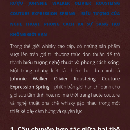
RƯỢU JOHNNIE WALKER OLIVIER ROUSTEING
COUTURE EXPRESSION SPRING – BIỂU TƯỢNG CỦA
NGHỆ THUẬT, PHONG CÁCH VÀ SỰ SÁNG TẠO
KHÔNG GIỚI HẠN
Trong thế giới whisky cao cấp, có những sản phẩm
vượt lên trên giá trị thưởng thức đơn thuần để trở
thành
biểu tượng nghệ thuật và phong cách sống
.
Một trong những kiệt tác hiếm hoi đó chính là
Johnnie Walker Olivier Rousteing Couture
Expression Spring
– phiên bản giới hạn chỉ dành cho
giới sưu tầm tinh hoa, nơi mà thời trang haute couture
và nghệ thuật pha chế whisky gặp nhau trong một
thiết kế đầy cảm hứng và quyền lực.
1. Câu chuyện hợp tác giữa hai thế