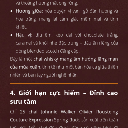
và thoảng hương mật ong rừng.
Hương giữa:
hòa quyện vị vani, gỗ đàn hương và
hoa trắng, mang lại cảm giác mềm mại và tinh
khiết.
Hậu vị:
dịu êm, kéo dài với chocolate trắng,
caramel và khói nhẹ đặc trưng – dấu ấn riêng của
dòng blended scotch đẳng cấp.
Đây là một
chai whisky mang âm hưởng lãng mạn
của mùa xuân
, tinh tế như một bản hòa ca giữa thiên
nhiên và bàn tay người nghệ nhân.
4. Giới hạn cực hiếm – Đỉnh cao
sưu tầm
Chỉ
25 chai Johnnie Walker Olivier Rousteing
Couture Expression Spring
được sản xuất trên toàn
thế giới. Mỗi chai đều được đánh số riêng biệt, đi