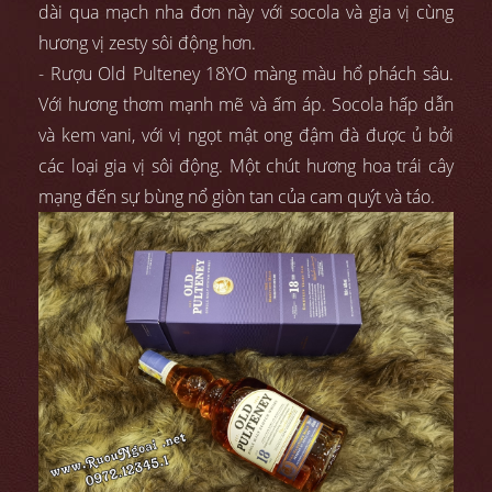
dài qua mạch nha đơn này với socola và gia vị cùng
hương vị zesty sôi động hơn.
- Rượu Old Pulteney 18YO màng màu hổ phách sâu.
Với hương thơm mạnh mẽ và ấm áp. Socola hấp dẫn
và kem vani, với vị ngọt mật ong đậm đà được ủ bởi
các loại gia vị sôi động. Một chút hương hoa trái cây
mạng đến sự bùng nổ giòn tan của cam quýt và táo.