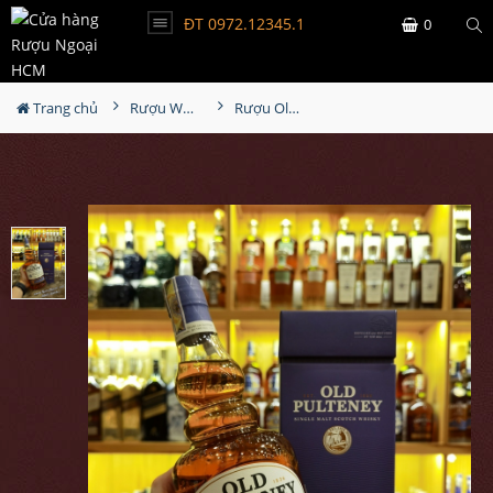
ĐT 0972.12345.1
0
Trang chủ
Rượu Whisky
Rượu Old Pulteney 18YO