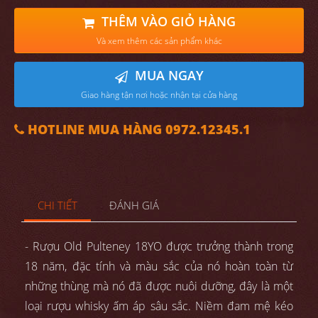
THÊM VÀO GIỎ HÀNG
Và xem thêm các sản phẩm khác
MUA NGAY
Giao hàng tận nơi hoặc nhận tại cửa hàng
HOTLINE MUA HÀNG 0972.12345.1
CHI TIẾT
ĐÁNH GIÁ
- Rượu Old Pulteney 18YO được trưởng thành trong
18 năm, đặc tính và màu sắc của nó hoàn toàn từ
những thùng mà nó đã được nuôi dưỡng, đây là một
loại rượu whisky ấm áp sâu sắc. Niềm đam mệ kéo