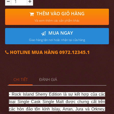
THÊM VÀO GIỎ HÀNG
Và xem thêm các sản phẩm khác
MUA NGAY
Giao hàng tận nơi hoặc nhận tại cửa hàng
HOTLINE MUA HÀNG 0972.12345.1
CHI TIẾT
ĐÁNH GIÁ
- Rock Island Sherry Edition là sự kết hợp của các
loại Single Cask Single Malt được chưng cất trên
các hòn đảo tôn kính Islay, Arran, Jura và Orkney,