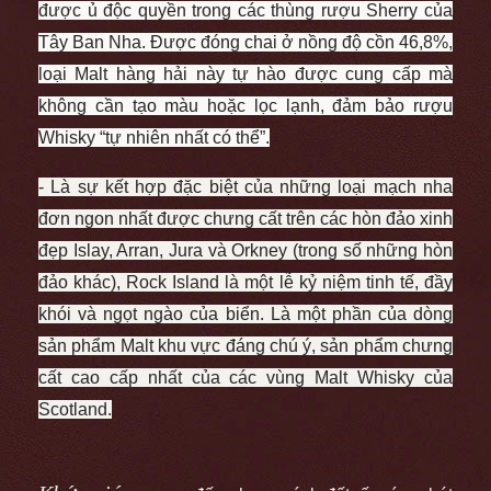
được ủ độc quyền trong các thùng rượu Sherry của
Tây Ban Nha. Được đóng chai ở nồng độ cồn 46,8%,
loại Malt hàng hải này tự hào được cung cấp mà
không cần tạo màu hoặc lọc lạnh, đảm bảo rượu
Whisky “tự nhiên nhất có thể”.
- Là sự kết hợp đặc biệt của những loại mạch nha
đơn ngon nhất được chưng cất trên các hòn đảo xinh
đẹp Islay, Arran, Jura và Orkney (trong số những hòn
đảo khác), Rock Island là một lễ kỷ niệm tinh tế, đầy
khói và ngọt ngào của biển. Là một phần của dòng
sản phẩm Malt khu vực đáng chú ý, sản phẩm chưng
cất cao cấp nhất của các vùng Malt Whisky của
Scotland.