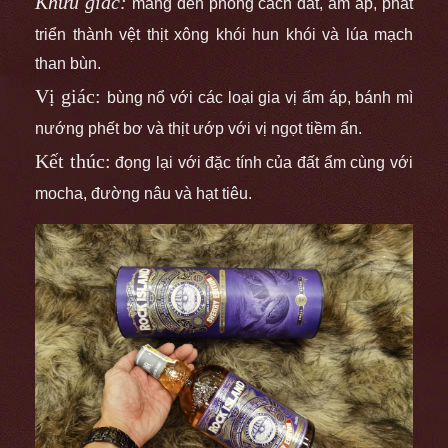
Khứu giác:
mang đến phong cách đất, ấm áp, phát
triển thành vệt thịt xông khói hun khói và lúa mạch
than bùn.
Vị giác:
bùng nổ với các loại gia vị ấm áp, bánh mì
nướng phết bơ và thịt ướp với vị ngọt tiềm ẩn.
Kết thúc:
đọng lại với đặc tính của đất ẩm cùng với
mocha, đường nâu và hạt tiêu.