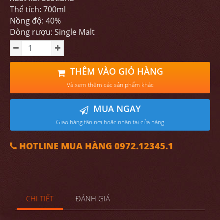
Thể tích: 700ml
Nồng độ: 40%
Dòng rượu: Single Malt
THÊM VÀO GIỎ HÀNG
Và xem thêm các sản phẩm khác
MUA NGAY
Giao hàng tận nơi hoặc nhận tại cửa hàng
HOTLINE MUA HÀNG 0972.12345.1
CHI TIẾT
ĐÁNH GIÁ