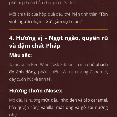
phù hợp hoàn hảo cho quà biếu Tết.
Mỗi chi tiết của hộp quà đều thể hiện tinh thần
“Tôn
vinh người nhận – Gửi gắm sự tri ân.”
4. Hương vị – Ngọt ngào, quyến rũ
và đậm chất Pháp
Màu sắc:
Tamnavulin Red Wine Cask Edition có màu
hổ phách
đỏ ánh đồng
, phản chiếu sắc rượu vang Cabernet,
đầy cuốn hút và tinh tế.
Hương thơm (Nose):
Mở đầu là hương
mứt dâu, nho đen và táo caramel
,
hòa quyện cùng
vanilla, mật ong và gỗ sồi nướng
nhẹ
.