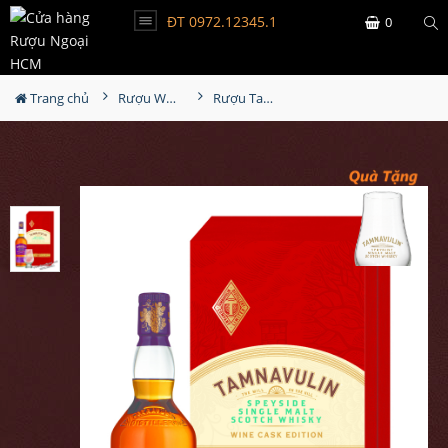
ĐT 0972.12345.1
0
Trang chủ
Rượu Whisky
Rượu Tamnavulin Red Wine Cask Edition Hộp Quà 2026