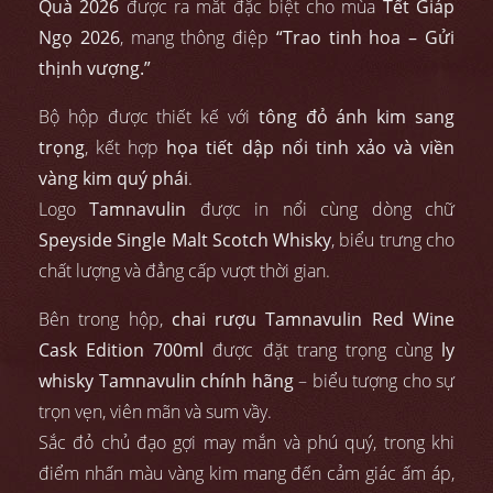
Quà 2026
được ra mắt đặc biệt cho mùa
Tết Giáp
Ngọ 2026
, mang thông điệp
“Trao tinh hoa – Gửi
thịnh vượng.”
Bộ hộp được thiết kế với
tông đỏ ánh kim sang
trọng
, kết hợp
họa tiết dập nổi tinh xảo và viền
vàng kim quý phái
.
Logo
Tamnavulin
được in nổi cùng dòng chữ
Speyside Single Malt Scotch Whisky
, biểu trưng cho
chất lượng và đẳng cấp vượt thời gian.
Bên trong hộp,
chai rượu Tamnavulin Red Wine
Cask Edition 700ml
được đặt trang trọng cùng
ly
whisky Tamnavulin chính hãng
– biểu tượng cho sự
trọn vẹn, viên mãn và sum vầy.
Sắc đỏ chủ đạo gợi may mắn và phú quý, trong khi
điểm nhấn màu vàng kim mang đến cảm giác ấm áp,