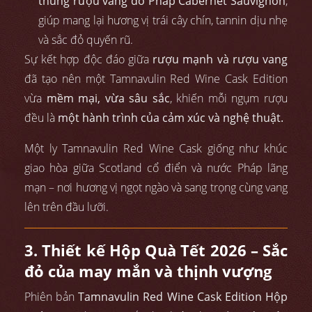
thùng rượu vang đỏ Pháp Cabernet Sauvignon
,
giúp mang lại hương vị trái cây chín, tannin dịu nhẹ
và sắc đỏ quyến rũ.
Sự kết hợp độc đáo giữa
rượu mạnh và rượu vang
đã tạo nên một Tamnavulin Red Wine Cask Edition
vừa
mềm mại, vừa sâu sắc
, khiến mỗi ngụm rượu
đều là
một hành trình của cảm xúc và nghệ thuật.
Một ly Tamnavulin Red Wine Cask giống như khúc
giao hòa giữa Scotland cổ điển và nước Pháp lãng
mạn – nơi hương vị ngọt ngào và sang trọng cùng vang
lên trên đầu lưỡi.
3. Thiết kế Hộp Quà Tết 2026 – Sắc
đỏ của may mắn và thịnh vượng
Phiên bản
Tamnavulin Red Wine Cask Edition Hộp