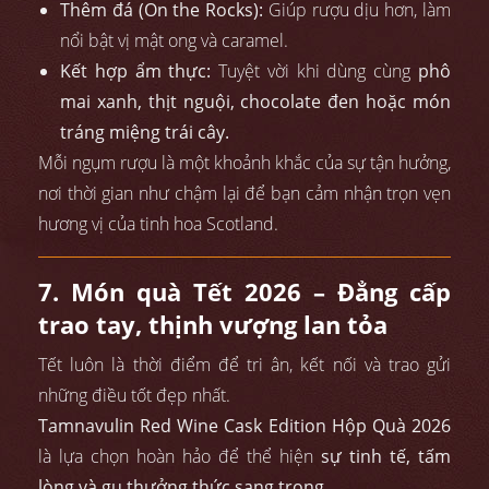
Thêm đá (On the Rocks):
Giúp rượu dịu hơn, làm
nổi bật vị mật ong và caramel.
Kết hợp ẩm thực:
Tuyệt vời khi dùng cùng
phô
mai xanh, thịt nguội, chocolate đen hoặc món
tráng miệng trái cây.
Mỗi ngụm rượu là một khoảnh khắc của sự tận hưởng,
nơi thời gian như chậm lại để bạn cảm nhận trọn vẹn
hương vị của tinh hoa Scotland.
7. Món quà Tết 2026 – Đẳng cấp
trao tay, thịnh vượng lan tỏa
Tết luôn là thời điểm để tri ân, kết nối và trao gửi
những điều tốt đẹp nhất.
Tamnavulin Red Wine Cask Edition Hộp Quà 2026
là lựa chọn hoàn hảo để thể hiện
sự tinh tế, tấm
lòng và gu thưởng thức sang trọng.