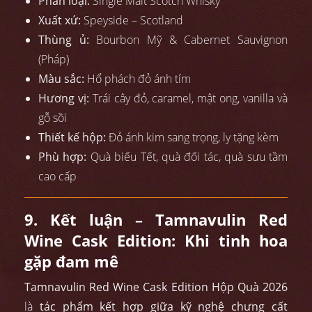
Phân loại:
Single Malt Scotch Whisky
Xuất xứ:
Speyside – Scotland
Thùng ủ:
Bourbon Mỹ & Cabernet Sauvignon
(Pháp)
Màu sắc:
Hổ phách đỏ ánh tím
Hương vị:
Trái cây đỏ, caramel, mật ong, vanilla và
gỗ sồi
Thiết kế hộp:
Đỏ ánh kim sang trọng, ly tặng kèm
Phù hợp:
Quà biếu Tết, quà đối tác, quà sưu tầm
cao cấp
9. Kết luận – Tamnavulin Red
Wine Cask Edition: Khi tinh hoa
gặp đam mê
Tamnavulin Red Wine Cask Edition Hộp Quà 2026
là
tác phẩm kết hợp giữa kỹ nghệ chưng cất