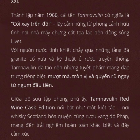
XXI.
Thành lập năm
1966
, cái tên
Tamnavulin
có nghĩa là
“Cối xay trên đồi”
– lấy cảm hứng từ phong cảnh hữu
tình nơi nhà máy chưng cất tọa lạc bên dòng sông
Livet.
Với nguồn nước tinh khiết chảy qua những tảng đá
granite cổ xưa và kỹ thuật ủ rượu truyền thống,
Tamnavulin đã tạo nên những tuyệt phẩm mang đặc
trưng riêng biệt:
mượt mà, tròn vị và quyến rũ ngay
từ ngụm đầu tiên.
Giữa bộ sưu tập phong phú ấy,
Tamnavulin Red
Wine Cask Edition
nổi bật như một kiệt tác – nơi
whisky Scotland hòa quyện cùng rượu vang đỏ Pháp,
mang đến trải nghiệm hoàn toàn khác biệt và đầy
cảm xúc.