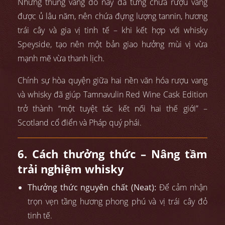
Những thùng vang đỏ này đã từng chứa rượu vang
được ủ lâu năm, nên chứa đựng lượng tannin, hương
trái cây và gia vị tinh tế – khi kết hợp với whisky
Speyside, tạo nên một bản giao hưởng mùi vị vừa
mạnh mẽ vừa thanh lịch.
Chính sự hòa quyện giữa hai nền văn hóa rượu vang
và whisky đã giúp Tamnavulin Red Wine Cask Edition
trở thành “một tuyệt tác kết nối hai thế giới” –
Scotland cổ điển và Pháp quý phái.
6. Cách thưởng thức – Nâng tầm
trải nghiệm whisky
Thưởng thức nguyên chất (Neat):
Để cảm nhận
trọn vẹn tầng hương phong phú và vị trái cây đỏ
tinh tế.