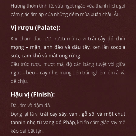
Hương thơm tinh tế, vừa ngọt ngào vừa thanh lịch, gợi
cảm giác ấm áp của những đêm mùa xuân châu Âu.
Vị rượu (Palate):
Khi chạm đầu lưỡi, rượu mở ra vị
trái cây đỏ chín
mọng – mận, anh đào và dâu tây
, xen lẫn
socola
sữa, cam khô và mật ong rừng.
Cấu trúc rượu mượt mà, độ cân bằng tuyệt vời giữa
ngọt – béo – cay nhẹ
, mang đến trải nghiệm êm ái và
dễ chịu.
Hậu vị (Finish):
Dài, ấm và đậm đà.
Đọng lại là vị
trái cây sấy, vani, gỗ sồi và một chút
tannin nhẹ từ vang đỏ Pháp
, khiến cảm giác say mê
kéo dài bất tận.