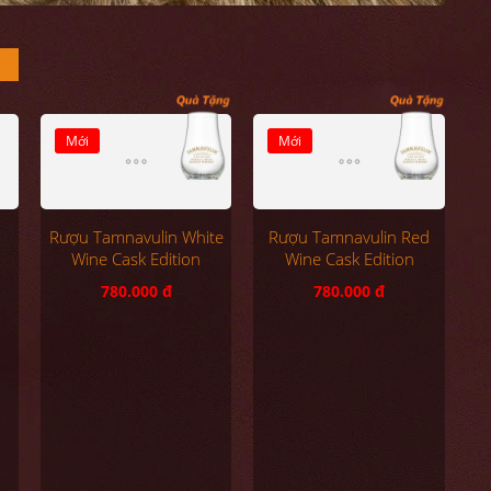
Mới
Mới
Rượu Tamnavulin White
Rượu Tamnavulin Red
Wine Cask Edition
Wine Cask Edition
780.000 đ
780.000 đ