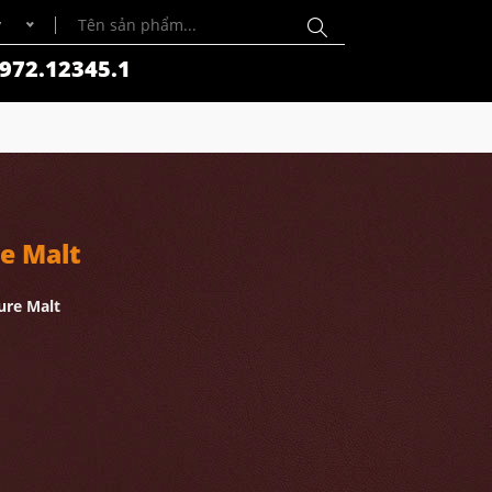
y
972.12345.1
e Malt
ure Malt