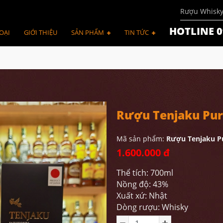
Rượu Whisk
HOTLINE 0
OẠI
GIỚI THIỆU
SẢN PHẨM
TIN TỨC
Rượu Tenjaku Pur
Mã sản phẩm:
Rượu Tenjaku P
1.600.000 đ
Thể tích: 700ml
Nồng độ: 43%
Xuất xứ: Nhật
Dòng rượu: Whisky