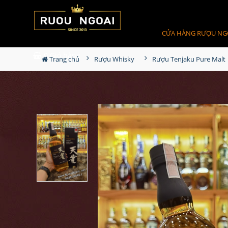
CỬA HÀNG RƯỢU NG
0
Giỏ hàng
Trang chủ
Rượu Whisky
Rượu Tenjaku Pure Malt