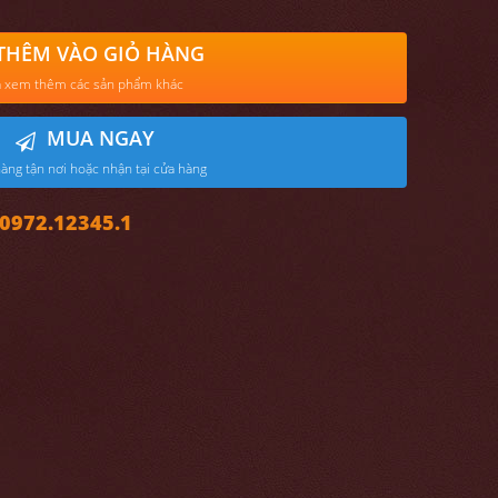
THÊM VÀO GIỎ HÀNG
 xem thêm các sản phẩm khác
MUA NGAY
àng tận nơi hoặc nhận tại cửa hàng
972.12345.1