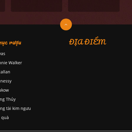
ục rượu
ĐỊA ĐIỂM
vas
nnie Walker
allan
nessy
ukow
ng Thủy
ng tài kim ngưu
 quà