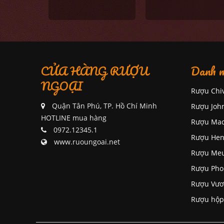
CỬA HÀNG RƯỢU
Danh m
NGOẠI
Rượu Chi
Quận Tân Phú, TP. Hồ Chí Minh
Rượu Joh
HOTLINE mua hàng
Rượu Mac
0972.12345.1
Rượu Hen
www.ruoungoai.net
Rượu Me
Rượu Pho
Rượu Vươ
Rượu hộp