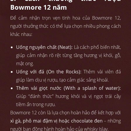
Bowmore 12 năm
Để cảm nhận trọn vẹn tinh hoa của Bowmore 12,
người thưởng thức có thể lựa chọn nhiều phong cách
khác nhau:
Uống nguyên chất (Neat):
Là cách phổ biến nhất,
giúp cảm nhận rõ rệt từng tầng hương vị khói, gỗ,
mật ong.
Uống với đá (On the Rocks):
Thêm vài viên đá
giúp làm dịu vị rượu, tạo cảm giác sảng khoái.
Thêm vài giọt nước (With a splash of water):
Giúp “đánh thức” hương khói và vị ngọt trái cây
tiềm ẩn trong rượu.
Bowmore 12 còn là lựa chọn hoàn hảo để kết hợp với
xì gà, phô mai đậm vị hoặc chocolate đen
– những
người bạn đồng hành hoàn hảo của whisky Islay.