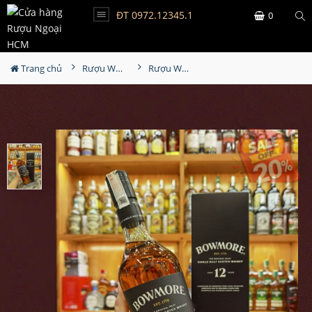
ĐT 0972.12345.1
0
Trang chủ
Rượu Whisky
Rượu Whisky Bowmore 12YO