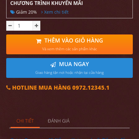
CHƯƠNG TRÌNH KHUYẾN MÃI
Giảm 20%
Xem chi tiết
THÊM VÀO GIỎ HÀNG
Và xem thêm các sản phẩm khác
MUA NGAY
Giao hàng tận nơi hoặc nhận tại cửa hàng
HOTLINE MUA HÀNG 0972.12345.1
CHI TIẾT
ĐÁNH GIÁ