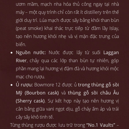
ươm mầm, mạch nha hóa thủ công ngay tại nhà
máy – một quy trình chỉ còn rất ít distillery trên thế
giới duy trì. Lúa mạch được sấy bằng khói than bùn
(peat smoke) khai thác trực tiếp từ đầm lầy Islay,
tạo nên hương khói nhẹ và vị mặn đặc trưng của
biển.
Nguồn nước:
Nước được lấy từ suối
Laggan
River
, chảy qua các lớp than bùn tự nhiên, góp
phần mang lại hương vị đậm đà và hương khói mộc
mạc cho rượu.
Ủ rượu:
Bowmore 12 được ủ
trong thùng gỗ sồi
Mỹ (Bourbon cask)
và
thùng gỗ sồi châu Âu
(Sherry cask)
. Sự kết hợp này tạo nên hương vị
cân bằng giữa vani ngọt dịu, gỗ cháy ấm áp và trái
cây sấy khô tinh tế.
Từng thùng rượu được lưu trữ trong
“No.1 Vaults”
–