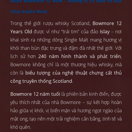
Rượu Bowmore 12 Năm – Hương vị cổ điển từ đảo
Islay huyền thoại
Trong thế giới rượu whisky Scotland,
Bowmore 12
Years Old
được ví như “trái tim” của đảo
Islay
– nơi
khai sinh ra những dòng Single Malt mang hương vị
khói than bùn đặc trưng và đậm đà nhất thế giới. Với
lịch sử hơn
240 năm hình thành và phát triển
,
Bowmore không chỉ là một thương hiệu whisky, mà
còn là
biểu tượng của nghệ thuật chưng cất thủ
công truyền thống Scotland
.
Bowmore 12 năm tuổi
là phiên bản kinh điển, được
yêu thích nhất của nhà Bowmore – sự kết hợp hoàn
hảo giữa vị khói, vị biển mặn và hương ngọt ngào của
mật ong, tạo nên một trải nghiệm cân bằng, tinh tế và
khó quên.