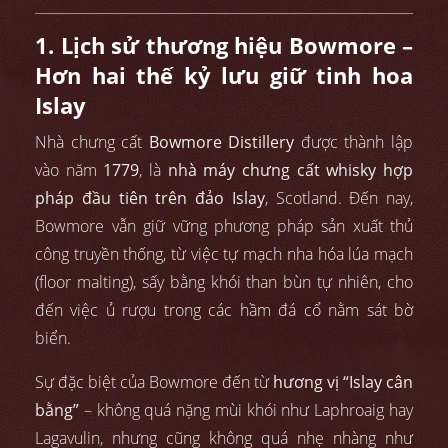
1. Lịch sử thương hiệu Bowmore –
Hơn hai thế kỷ lưu giữ tinh hoa
Islay
Nhà chưng cất
Bowmore Distillery
được thành lập
vào năm
1779
, là
nhà máy chưng cất whisky hợp
pháp đầu tiên trên đảo Islay
, Scotland. Đến nay,
Bowmore vẫn giữ vững phương pháp sản xuất thủ
công truyền thống, từ việc tự mạch nha hóa lúa mạch
(floor malting), sấy bằng khói than bùn tự nhiên, cho
đến việc ủ rượu trong các hầm đá cổ nằm sát bờ
biển.
Sự đặc biệt của Bowmore đến từ
hương vị “Islay cân
bằng”
– không quá nặng mùi khói như Laphroaig hay
Lagavulin, nhưng cũng không quá nhẹ nhàng như