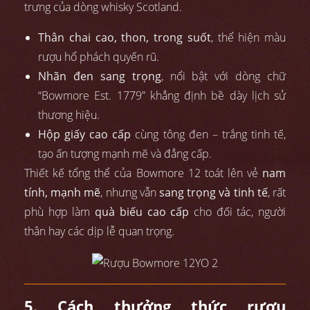
trưng của dòng whisky Scotland.
Thân chai cao, thon, trong suốt
, thể hiện màu
rượu hổ phách quyến rũ.
Nhãn đen sang trọng
, nổi bật với dòng chữ
“Bowmore Est. 1779” khẳng định bề dày lịch sử
thương hiệu.
Hộp giấy cao cấp
cùng tông đen – trắng tinh tế,
tạo ấn tượng mạnh mẽ và đẳng cấp.
Thiết kế tổng thể của Bowmore 12 toát lên vẻ
nam
tính, mạnh mẽ
, nhưng vẫn
sang trọng và tinh tế
, rất
phù hợp làm
quà biếu cao cấp
cho đối tác, người
thân hay các dịp lễ quan trọng.
5. Cách thưởng thức rượu