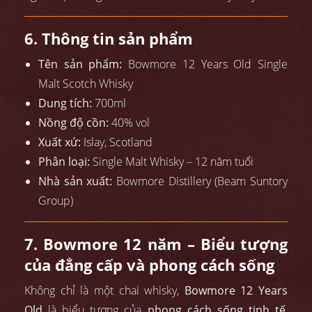
6. Thông tin sản phẩm
Tên sản phẩm:
Bowmore 12 Years Old Single
Malt Scotch Whisky
Dung tích:
700ml
Nồng độ cồn:
40% vol
Xuất xứ:
Islay, Scotland
Phân loại:
Single Malt Whisky – 12 năm tuổi
Nhà sản xuất:
Bowmore Distillery (Beam Suntory
Group)
7. Bowmore 12 năm – Biểu tượng
của đẳng cấp và phong cách sống
Không chỉ là một chai whisky,
Bowmore 12 Years
Old
là biểu tượng của
phong cách sống tinh tế
,