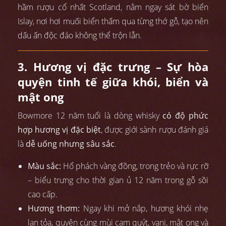
hầm rượu cổ nhất Scotland, nằm ngay sát bờ biển
Islay, nơi hơi muối biển thấm qua từng thớ gỗ, tạo nên
dấu ấn độc đáo không thể trộn lẫn.
3. Hương vị đặc trưng – Sự hòa
quyện tinh tế giữa khói, biển và
mật ong
Bowmore 12 năm tuổi là dòng whisky
có độ phức
hợp hương vị đặc biệt
, được giới sành rượu đánh giá
là
dễ uống nhưng sâu sắc
.
Màu sắc:
Hổ phách vàng đồng, trong trẻo và rực rỡ
– biểu trưng cho thời gian ủ 12 năm trong gỗ sồi
cao cấp.
Hương thơm:
Ngay khi mở nắp, hương khói nhẹ
lan tỏa, quyện cùng mùi cam quýt, vani, mật ong và