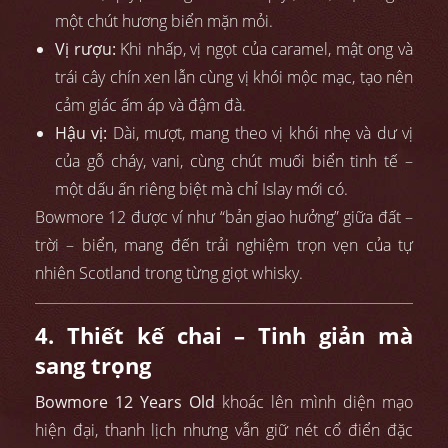
một chút hương biển mặn mỏi.
Vị rượu:
Khi nhấp, vị ngọt của caramel, mật ong và
trái cây chín xen lẫn cùng vị khói mộc mạc, tạo nên
cảm giác ấm áp và đậm đà.
Hậu vị:
Dài, mượt, mang theo vị khói nhẹ và dư vị
của gỗ cháy, vani, cùng chút muối biển tinh tế –
một dấu ấn riêng biệt mà chỉ Islay mới có.
Bowmore 12 được ví như “bản giao hưởng” giữa đất –
trời – biển, mang đến trải nghiệm trọn vẹn của tự
nhiên Scotland trong từng giọt whisky.
4. Thiết kế chai – Tinh giản mà
sang trọng
Bowmore 12 Years Old
khoác lên mình diện mạo
hiện đại, thanh lịch nhưng vẫn giữ nét cổ điển đặc