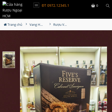
ĐT 0972.12345.1
0
Trang chủ
Vang Hộp 3L - 5L
Rượu Vang Bịch Fives Reserve 3L