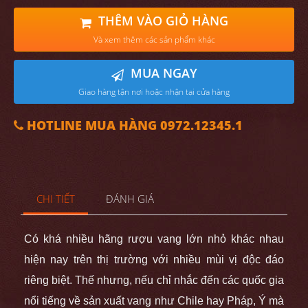
THÊM VÀO GIỎ HÀNG
Và xem thêm các sản phẩm khác
MUA NGAY
Giao hàng tận nơi hoặc nhận tại cửa hàng
HOTLINE MUA HÀNG 0972.12345.1
CHI TIẾT
ĐÁNH GIÁ
Có khá nhiều hãng rượu vang lớn nhỏ khác nhau
hiện nay trên thị trường với nhiều mùi vị độc đáo
riêng biệt. Thế nhưng, nếu chỉ nhắc đến các quốc gia
nổi tiếng về sản xuất vang như Chile hay Pháp, Ý mà