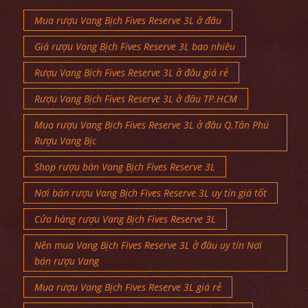
Mua rượu Vang Bịch Fives Reserve 3L ở đâu
Giá rượu Vang Bịch Fives Reserve 3L bao nhiêu
Rượu Vang Bịch Fives Reserve 3L ở đâu giá rẻ
Rượu Vang Bịch Fives Reserve 3L ở đâu TP.HCM
Mua rượu Vang Bịch Fives Reserve 3L ở đâu Q.Tân Phú
Rượu Vang Bịc
Shop rượu bán Vang Bịch Fives Reserve 3L
Nơi bán rượu Vang Bịch Fives Reserve 3L uy tín giá tốt
Cửa hàng rượu Vang Bịch Fives Reserve 3L
Nên mua Vang Bịch Fives Reserve 3L ở đâu uy tín Nơi
bán rượu Vang
Mua rượu Vang Bịch Fives Reserve 3L giá rẻ