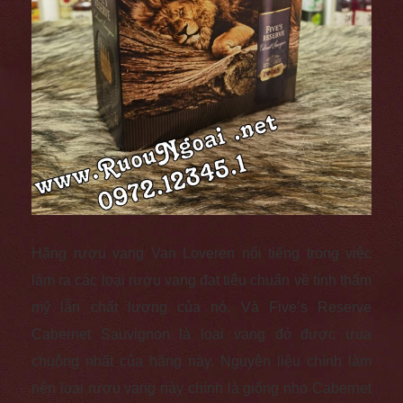
Hãng rượu vang Van Loveren nổi tiếng trong việc
làm ra các loại rượu vang đạt tiêu chuẩn về tính thẩm
mỹ lẫn chất lượng của nó. Và Five’s Reserve
Cabernet Sauvignon là loại vang đỏ được ưua
chuộng nhất của hãng này.
Nguyên liệu chính làm
nên loại rượu vang này chính là giống nho Cabernet