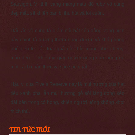
Sauvigon. Vì thế, vang mang màu đỏ ruby vô cùng
đẹp mắt, sẽ khiến bạn bị thu hút và lôi cuốn.
Dấu ấn và cũng là điểm nổi bật của dòng vang bịch
này chính là hương thơm nồng đượm và khá phong
phú đến từ các loại quả đỏ chín mọng như cherry,
mận đen … khiến vị giác người uống như bùng nổ
một cách chân thực và sâu sắc nhất.
Hậu vị của Five’s Reserve này là mùi hương của hạt
tiêu xanh pha lẫn mùi hương gỗ sồi lắng đọng kéo
dài bên trong cổ họng, khiến người uống không khỏi
thích thú.
TIN TỨC MỚI