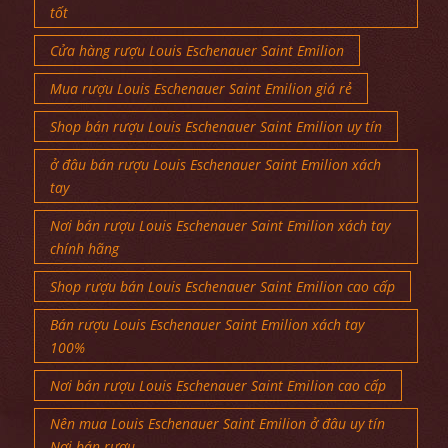
tốt
Cửa hàng rượu Louis Eschenauer Saint Emilion
Mua rượu Louis Eschenauer Saint Emilion giá rẻ
Shop bán rượu Louis Eschenauer Saint Emilion uy tín
ở đâu bán rượu Louis Eschenauer Saint Emilion xách
tay
Nơi bán rượu Louis Eschenauer Saint Emilion xách tay
chính hãng
Shop rượu bán Louis Eschenauer Saint Emilion cao cấp
Bán rượu Louis Eschenauer Saint Emilion xách tay
100%
Nơi bán rượu Louis Eschenauer Saint Emilion cao cấp
Nên mua Louis Eschenauer Saint Emilion ở đâu uy tín
Nơi bán rượu