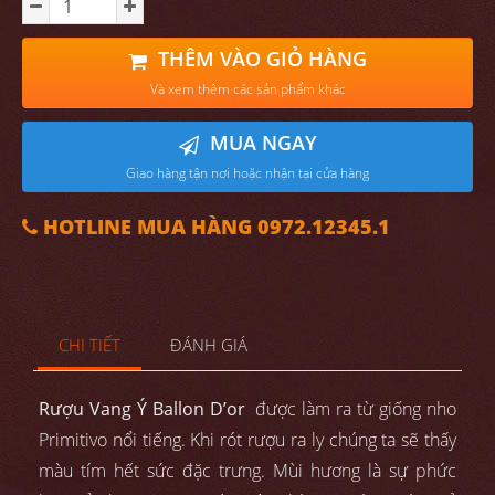
THÊM VÀO GIỎ HÀNG
Và xem thêm các sản phẩm khác
MUA NGAY
Giao hàng tận nơi hoặc nhận tại cửa hàng
HOTLINE MUA HÀNG 0972.12345.1
CHI TIẾT
ĐÁNH GIÁ
Rượu Vang Ý Ballon D’or
được làm ra từ giống nho
Primitivo nổi tiếng. Khi rót rượu ra ly chúng ta sẽ thấy
màu tím hết sức đặc trưng. Mùi hương là sự phức