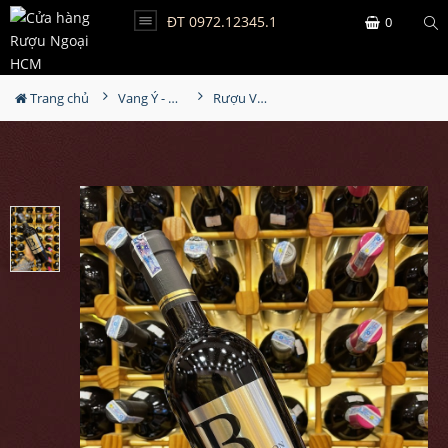
ĐT 0972.12345.1
0
Trang chủ
Vang Ý - Italia
Rượu Vang Ballon Do'r Primitivo