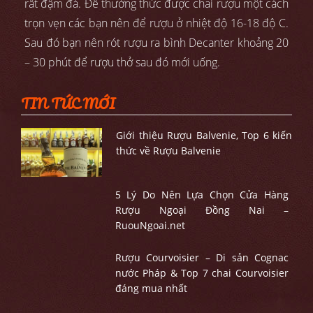
rất đậm đà. Để thưởng thức được chai rượu một cách
trọn vẹn các bạn nên để rượu ở nhiệt độ 16-18 độ C.
Sau đó bạn nên rót rượu ra bình Decanter khoảng 20
– 30 phút để rượu thở sau đó mới uống.
TIN TỨC MỚI
Giới thiệu Rượu Balvenie, Top 6 kiến
thức về Rượu Balvenie
5 Lý Do Nên Lựa Chọn Cửa Hàng
Rượu Ngoại Đồng Nai –
RuouNgoai.net
Rượu Courvoisier – Di sản Cognac
nước Pháp & Top 7 chai Courvoisier
đáng mua nhất