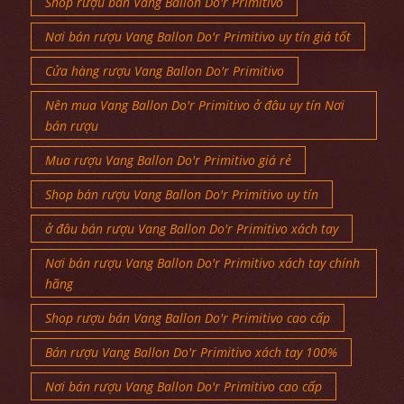
Shop rượu bán Vang Ballon Do'r Primitivo
Nơi bán rượu Vang Ballon Do'r Primitivo uy tín giá tốt
Cửa hàng rượu Vang Ballon Do'r Primitivo
Nên mua Vang Ballon Do'r Primitivo ở đâu uy tín Nơi
bán rượu
Mua rượu Vang Ballon Do'r Primitivo giá rẻ
Shop bán rượu Vang Ballon Do'r Primitivo uy tín
ở đâu bán rượu Vang Ballon Do'r Primitivo xách tay
Nơi bán rượu Vang Ballon Do'r Primitivo xách tay chính
hãng
Shop rượu bán Vang Ballon Do'r Primitivo cao cấp
Bán rượu Vang Ballon Do'r Primitivo xách tay 100%
Nơi bán rượu Vang Ballon Do'r Primitivo cao cấp