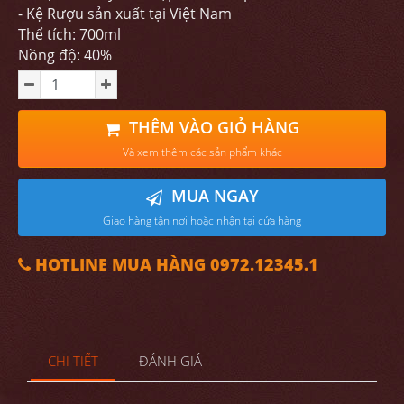
- Kệ Rượu sản xuất tại Việt Nam
Thể tích: 700ml
Nồng độ: 40%
THÊM VÀO GIỎ HÀNG
Và xem thêm các sản phẩm khác
MUA NGAY
Giao hàng tận nơi hoặc nhận tại cửa hàng
HOTLINE MUA HÀNG 0972.12345.1
CHI TIẾT
ĐÁNH GIÁ