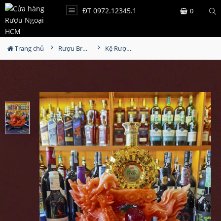
ĐT 0972.12345.1
0
Trang chủ
Rượu Brandy
Kệ Rượu XO Tài Phú Hưng Long - Rồng Đỏ Giả Đá