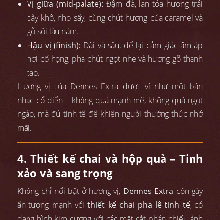
Vị giữa (mid-palate):
Đậm đà, lan tỏa hương trái
cây khô, nho sấy, cùng chút hương của caramel và
gỗ sồi lâu năm.
Hậu vị (finish):
Dài và sâu, để lại cảm giác ấm áp
nơi cổ họng, pha chút ngọt nhẹ và hương gỗ thanh
tao.
Hương vị của Dennes Extra được ví như một bản
nhạc cổ điển – không quá mạnh mẽ, không quá ngọt
ngào, mà đủ tinh tế để khiến người thưởng thức nhớ
mãi.
4. Thiết kế chai và hộp quà – Tinh
xảo và sang trọng
Không chỉ nổi bật ở hương vị,
Dennes Extra
còn gây
ấn tượng mạnh với
thiết kế chai pha lê tinh tế
, có
dạng hình kim cương với các mặt cắt phản chiếu ánh