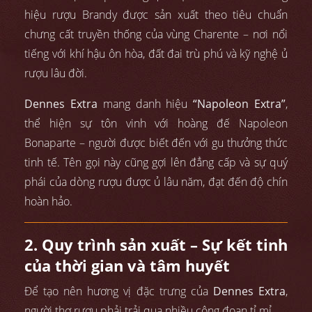
hiệu rượu Brandy được sản xuất theo tiêu chuẩn
chưng cất truyền thống của vùng Charente – nơi nổi
tiếng với khí hậu ôn hòa, đất đai trù phú và kỹ nghệ ủ
rượu lâu đời.
Dennes Extra
mang danh hiệu
“Napoleon Extra”
,
thể hiện sự tôn vinh với hoàng đế Napoleon
Bonaparte – người được biết đến với gu thưởng thức
tinh tế. Tên gọi này cũng gợi lên đẳng cấp và sự quý
phái của dòng rượu được ủ lâu năm, đạt đến độ chín
hoàn hảo.
2. Quy trình sản xuất – Sự kết tinh
của thời gian và tâm huyết
Để tạo nên hương vị đặc trưng của
Dennes Extra
,
người thợ rượu phải trải qua nhiều công đoạn tỉ mỉ.