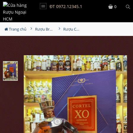
ĐT 0972.12345.1
0
Trang chủ
Rượu Brandy
Rượu Cortel XO Superieur