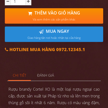
THÊM VÀO GIỎ HÀNG
Và xem thêm các sản phẩm khác
MUA NGAY
Giao hàng tận nơi hoặc nhận tại cửa hàng
HOTLINE MUA HÀNG 0972.12345.1
CHI TIẾT
ĐÁNH GIÁ
Rượu brandy Cortel XO là một loại rượu ngoại cao
cấp, được sản xuất tại Pháp từ nho và lên men trong
thùng gỗ sồi ít nhất 6 năm. Rượu có màu vàng đậm,