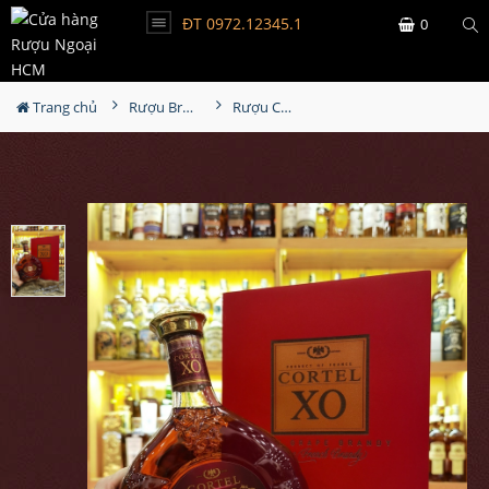
ĐT 0972.12345.1
0
Trang chủ
Rượu Brandy
Rượu Cortel XO