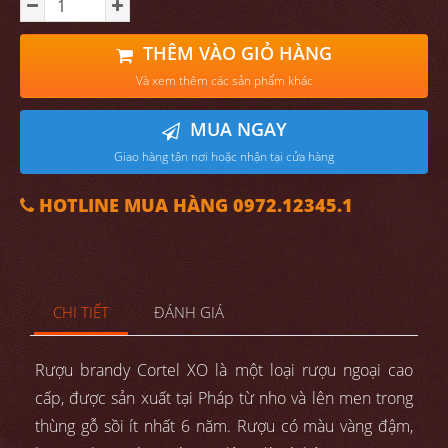
THÊM VÀO GIỎ HÀNG
Và xem thêm các sản phẩm khác
MUA NGAY
Giao hàng tận nơi hoặc nhận tại cửa hàng
HOTLINE MUA HÀNG 0972.12345.1
CHI TIẾT
ĐÁNH GIÁ
Rượu brandy Cortel XO là một loại rượu ngoại cao
cấp, được sản xuất tại Pháp từ nho và lên men trong
thùng gỗ sồi ít nhất 6 năm. Rượu có màu vàng đậm,