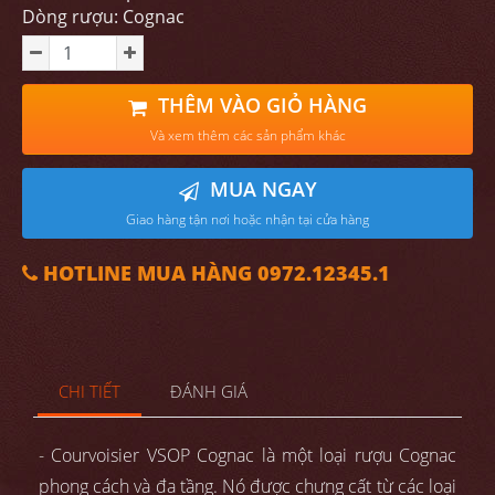
Dòng rượu: Cognac
THÊM VÀO GIỎ HÀNG
Và xem thêm các sản phẩm khác
MUA NGAY
Giao hàng tận nơi hoặc nhận tại cửa hàng
HOTLINE MUA HÀNG 0972.12345.1
CHI TIẾT
ĐÁNH GIÁ
- Courvoisier VSOP Cognac là một loại rượu Cognac
phong cách và đa tầng. Nó được chưng cất từ các loại