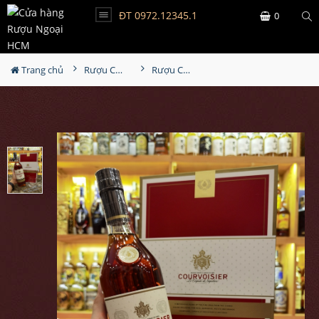
ĐT 0972.12345.1
0
Trang chủ
Rượu Cognac
Rượu Courvoisier VSOP Hộp Quà 2024