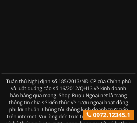
Tuân thủ Nghị định số 185/2013/NĐ-CP của Chính phủ
và luật quảng cáo số 16/2012/QH13 về kinh doanh
bán hàng qua mạng. Shop Rượu Ngoại.net là trang
thông tin chia sẻ kiến thức về rượu ngoại hoạt động
phi lơi nhuận. Chúng tôi không kinh doanh trực tiếp
0972.12345.1
trên internet. Vui lòng đến trực tiếp đến các cửa hàng
và hệ thống siêu thị rượu ngoại hoặc gọi tới số hotline
để được tư vấn. ( giá trên website chỉ mang tính chất