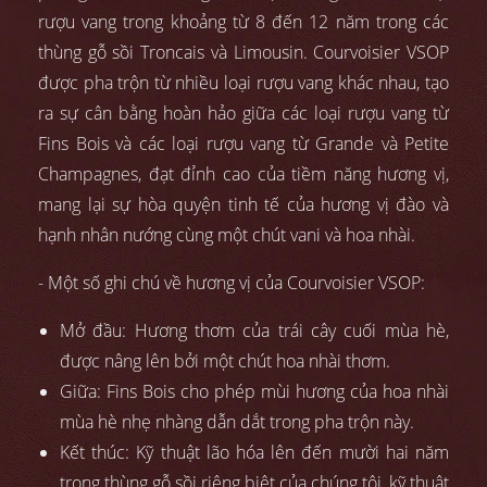
rượu vang trong khoảng từ 8 đến 12 năm trong các
thùng gỗ sồi Troncais và Limousin. Courvoisier VSOP
được pha trộn từ nhiều loại rượu vang khác nhau, tạo
ra sự cân bằng hoàn hảo giữa các loại rượu vang từ
Fins Bois và các loại rượu vang từ Grande và Petite
Champagnes, đạt đỉnh cao của tiềm năng hương vị,
mang lại sự hòa quyện tinh tế của hương vị đào và
hạnh nhân nướng cùng một chút vani và hoa nhài.
- Một số ghi chú về hương vị của Courvoisier VSOP:
Mở đầu: Hương thơm của trái cây cuối mùa hè,
được nâng lên bởi một chút hoa nhài thơm.
Giữa: Fins Bois cho phép mùi hương của hoa nhài
mùa hè nhẹ nhàng dẫn dắt trong pha trộn này.
Kết thúc: Kỹ thuật lão hóa lên đến mười hai năm
trong thùng gỗ sồi riêng biệt của chúng tôi, kỹ thuật