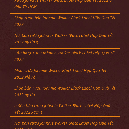
Rượu Johnnie Walker Black Label Hộp Quà Tết 2022 ở
đâu TP.HCM
Shop rượu bán Johnnie Walker Black Label Hộp Quà Tết
2022
Nơi bán rượu Johnnie Walker Black Label Hộp Quà Tết
2022 uy tín g
Cửa hàng rượu Johnnie Walker Black Label Hộp Quà Tết
2022
Mua rượu Johnnie Walker Black Label Hộp Quà Tết
2022 giá rẻ
Shop bán rượu Johnnie Walker Black Label Hộp Quà Tết
2022 uy tín
ở đâu bán rượu Johnnie Walker Black Label Hộp Quà
Tết 2022 xách t
Nơi bán rượu Johnnie Walker Black Label Hộp Quà Tết